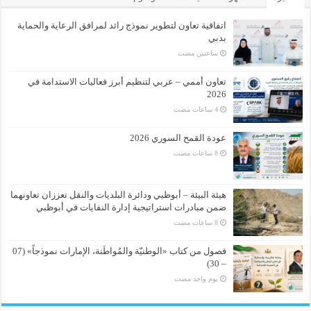
اتفاقية تعاون لتطوير نموذج رائد لمرافق الرعاية والحماية
بدبي
‏ساعتين مضت
تعاون أممي – عربي لتنظيم أبرز فعاليات الاستدامة في
2026
عودة القمح السوري 2026
هيئة البيئة – أبوظبي ودائرة البلديات والنقل تعززان تعاونهما
ضمن مبادرات استراتيجية إدارة النفايات في أبوظبي
فصول من كتاب «الوطنيّة والمُواطَنة، الإمارات نموذجاً» (07
– 30)
‏يوم واحد مضت