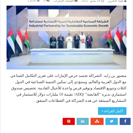
هيئة التحرير
29 مايو، 2022
اقتصاد الإمارات
0
1,654
منصور بن زايد: الشراكة تجسد حرص الإمارات على تعزيز التكامل الصناعي
مع الدول العربية والعالم، وستؤدي إلى تمكين التنمية الصناعية في الدول
الثلاث وتنويع الاقتصاد وتوفير فرص واعدة للأجيال القادمة. تخصيص صندوق
استثماري تديره “القابضة” /ADQ/ بقيمة 10 مليارات دولار للاستثمار في
المشاريع المنبثقة عن هذه الشراكة في القطاعات المتفق …
أكمل القراءة »