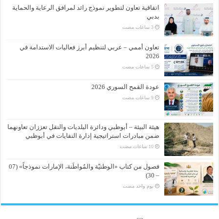
اتفاقية تعاون لتطوير نموذج رائد لمرافق الرعاية والحماية
بدبي
تعاون أممي – عربي لتنظيم أبرز فعاليات الاستدامة في
2026
عودة القمح السوري 2026
هيئة البيئة – أبوظبي ودائرة البلديات والنقل تعززان تعاونهما
ضمن مبادرات استراتيجية إدارة النفايات في أبوظبي
فصول من كتاب «الوطنيّة والمُواطَنة، الإمارات نموذجاً» (07
– 30)
‏يوم واحد مضت