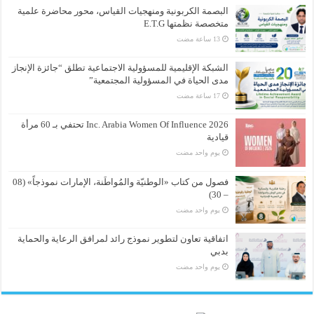
البصمة الكربونية ومنهجيات القياس، محور محاضرة علمية
متخصصة نظمتها E.T.G
الشبكة الإقليمية للمسؤولية الاجتماعية تطلق “جائزة الإنجاز
مدى الحياة في المسؤولية المجتمعية”
Inc. Arabia Women Of Influence 2026 تحتفي بـ 60 مرأة
قيادية
‏يوم واحد مضت
فصول من كتاب «الوطنيّة والمُواطَنة، الإمارات نموذجاً» (08
– 30)
‏يوم واحد مضت
اتفاقية تعاون لتطوير نموذج رائد لمرافق الرعاية والحماية
بدبي
‏يوم واحد مضت