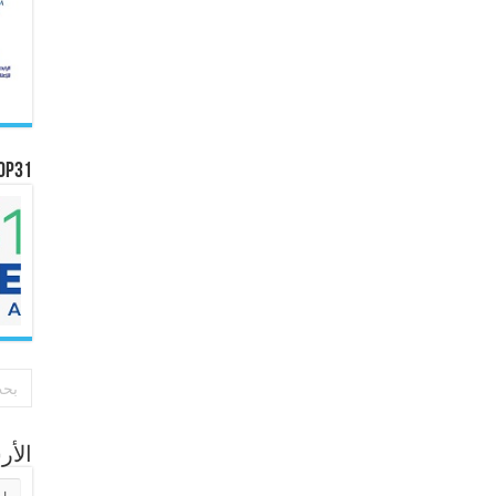
OP31
الأ
الأر