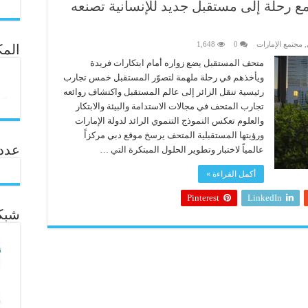
ع رحلة إلى مستقبل جديد للإنسانية تصنعه
,
مجتمع الإمارات
0
1,648
المك
متحف المستقبل يضع زواره أمام ابتكارات فريدة
ويأخذهم في رحلة ملهمة لتصوّر المستقبل خمس تجارب
رئيسية تنقل الزائر إلى عالم المستقبل واكتشاف روائعه
تجارب المتحف في مجالات الاستدامة والبيئة والابتكار
والعلوم تعكس النموذج التنموي الرائد لدولة الإمارات
ورؤيتها المستقبلية المتحف يرسخ موقع دبي مركزاً
عدد ال
عالمياً لاختبار وتطوير الحلول المبتكرة التي …
أكمل القراءة »
Pinterest
LinkedIn
شبكة