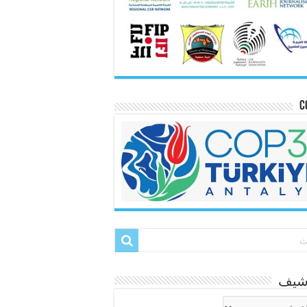
C
رشيف
شيف