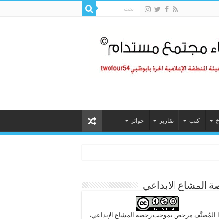
خ
كتب
تقارير
جوائز
 المشاع الابداعي
 المُصنَّف مرخص بموجب رخصة المشاع الإبداعي،