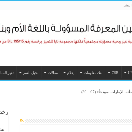
لنشر
U
CSR
بنك معلومات
إعلام
مقالات
نخيل التمر
تغير المنا
الإمارات نموذجاً» (07 – 30)
رخصة
هذا