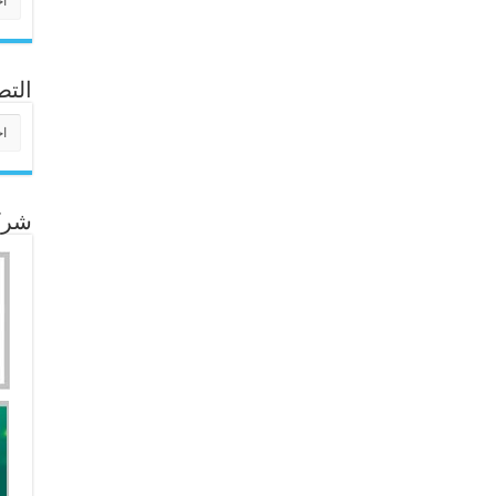
التص
التص
شركا