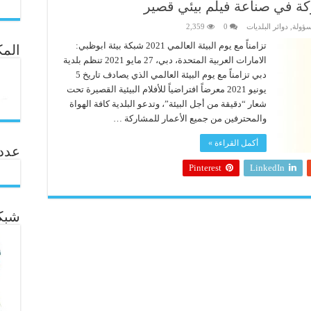
كة في صناعة فيلم بيئي قصير
سؤولة
,
دوائر البلديات
0
2,359
تزامناً مع يوم البيئة العالمي 2021 شبكة بيئة ابوظبي:
المك
الامارات العربية المتحدة، دبي، 27 مايو 2021 تنظم بلدية
دبي تزامناً مع يوم البيئة العالمي الذي يصادف تاريخ 5
يونيو 2021 معرضاً افتراضياً للأفلام البيئية القصيرة تحت
شعار “دقيقة من أجل البيئة”، وتدعو البلدية كافة الهواة
والمحترفين من جميع الأعمار للمشاركة …
أكمل القراءة »
عدد ال
Pinterest
LinkedIn
شبكة