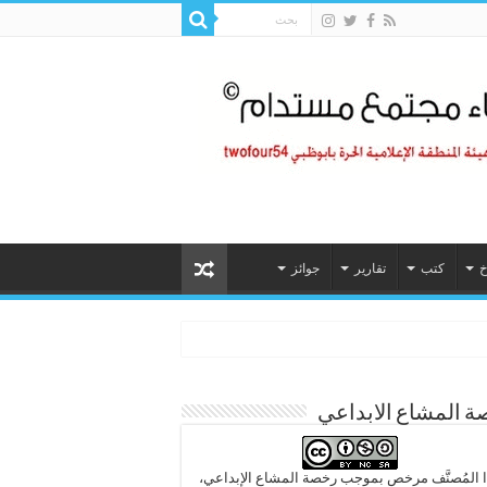
خ
كتب
تقارير
جوائز
 المشاع الابداعي
 المُصنَّف مرخص بموجب رخصة المشاع الإبداعي،