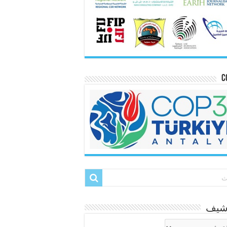
C
رشيف
شيف