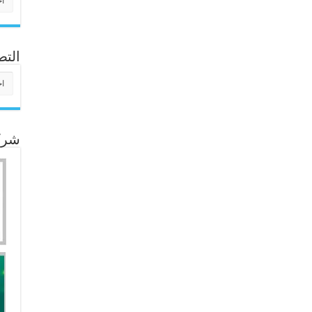
التص
التص
شركا