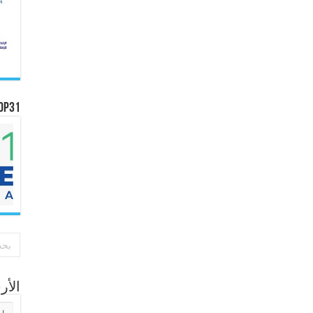
OP31
الأ
الأر