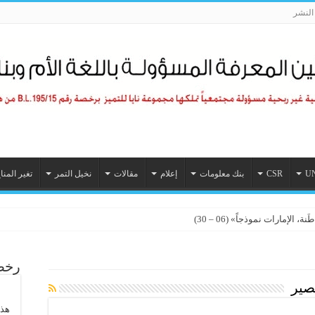
لنشر
U
CSR
بنك معلومات
إعلام
مقالات
نخيل التمر
تغير المنا
الإمارات نموذجاً» (06 – 30)
رخصة
صير
هذا