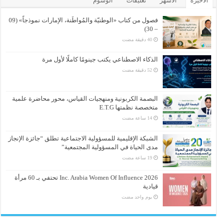
الأخيرة
الأشهر
تعليقات
الوسوم
فصول من كتاب «الوطنيّة والمُواطَنة، الإمارات نموذجاً» (09
– 30)
الذكاء الاصطناعي يكتب جينومًا كاملًا لأول مرة
البصمة الكربونية ومنهجيات القياس، محور محاضرة علمية
متخصصة نظمتها E.T.G
الشبكة الإقليمية للمسؤولية الاجتماعية تطلق “جائزة الإنجاز
مدى الحياة في المسؤولية المجتمعية”
Inc. Arabia Women Of Influence 2026 تحتفي بـ 60 مرأة
قيادية
‏يوم واحد مضت