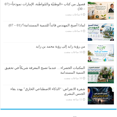
فصول من كتاب «الوطنيّة والمُواطَنة، الإمارات نموذجاً» (07
– 30)
لماذا أصبح المهندس قائداً للتنمية المستدامة؟ (01 – 07)
من رؤية زايد إلى رؤية محمد بن زايد
المكتبات الخضراء… عندما تصبح المعرفة شريكاً في تحقيق
التنمية المستدامة
شفرة الانقراض: “الذكاء الاصطناعي الخارق” يهدد بقاء
الجنس البشري