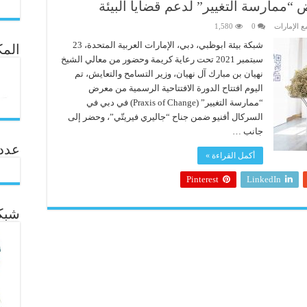
 “ممارسة التغيير” لدعم قضايا البيئة
ع الإمارات
0
1,580
شبكة بيئة ابوظبي، دبي، الإمارات العربية المتحدة، 23
المك
سبتمبر 2021 تحت رعاية كريمة وحضور من معالي الشيخ
نهيان بن مبارك آل نهيان، وزير التسامح والتعايش، تم
اليوم افتتاح الدورة الافتتاحية الرسمية من معرض
“ممارسة التغيير” (Praxis of Change) في دبي في
السركال أفنيو ضمن جناح “جاليري فيريتّي”، وحضر إلى
جانب …
عدد ال
أكمل القراءة »
Pinterest
LinkedIn
شبكة