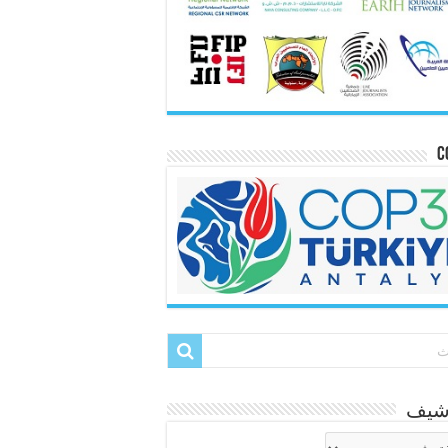
C
رشيف
شيف