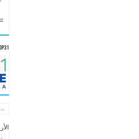
OP31
الأ
الأر