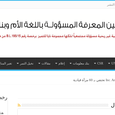
لنشر
U
CSR
بنك معلومات
إعلام
مقالات
نخيل التمر
تغير المنا
رأة قيادية
رخصة
ل
هذا