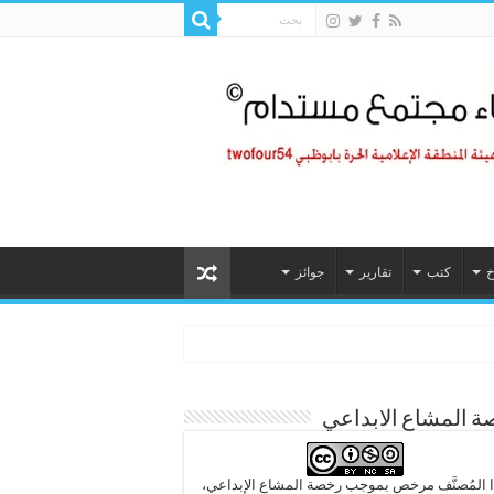
خ
كتب
تقارير
جوائز
 المشاع الابداعي
 المُصنَّف مرخص بموجب رخصة المشاع الإبداعي،