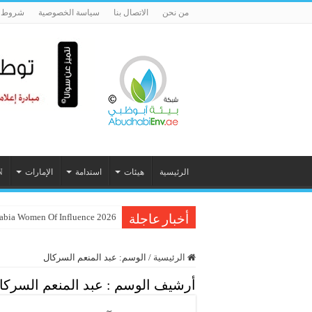
من نحن
الاتصال بنا
سياسة الخصوصية
شروط ا
الرئيسية
هيئات
استدامة
الإمارات
N
Inc. Arabia Women Of Influence 2026 تحتفي بـ 60 م
أخبار عاجلة
الرئيسية
/
الوسم:
عبد المنعم السركال
أرشيف الوسم :
عبد المنعم السركا