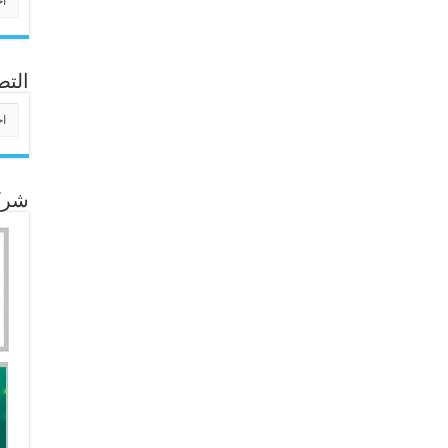
التص
التص
شركا