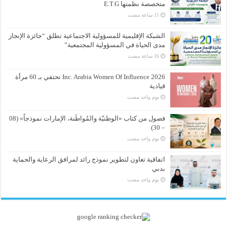
متخصصة نظمتها E.T.G
الشبكة الإقليمية للمسؤولية الاجتماعية تطلق “جائزة الإنجاز
مدى الحياة في المسؤولية المجتمعية”
Inc. Arabia Women Of Influence 2026 تحتفي بـ 60 مرأة
قيادية
‏يوم واحد مضت
فصول من كتاب «الوطنيّة والمُواطَنة، الإمارات نموذجاً» (08
– 30)
‏يوم واحد مضت
اتفاقية تعاون لتطوير نموذج رائد لمرافق الرعاية والحماية
بدبي
‏يوم واحد مضت