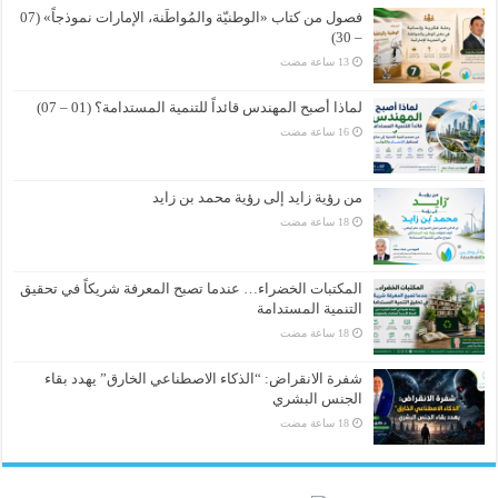
فصول من كتاب «الوطنيّة والمُواطَنة، الإمارات نموذجاً» (07
– 30)
لماذا أصبح المهندس قائداً للتنمية المستدامة؟ (01 – 07)
من رؤية زايد إلى رؤية محمد بن زايد
المكتبات الخضراء… عندما تصبح المعرفة شريكاً في تحقيق
التنمية المستدامة
شفرة الانقراض: “الذكاء الاصطناعي الخارق” يهدد بقاء
الجنس البشري