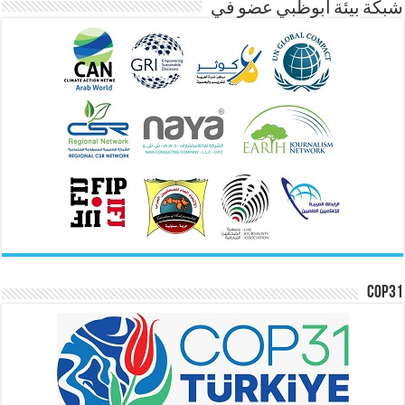
شبكة بيئة ابوظبي عضو في
COP31