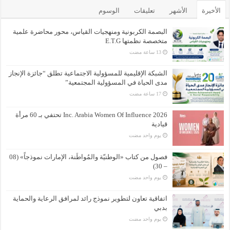
الأخيرة
الأشهر
تعليقات
الوسوم
البصمة الكربونية ومنهجيات القياس، محور محاضرة علمية
متخصصة نظمتها E.T.G
الشبكة الإقليمية للمسؤولية الاجتماعية تطلق “جائزة الإنجاز
مدى الحياة في المسؤولية المجتمعية”
Inc. Arabia Women Of Influence 2026 تحتفي بـ 60 مرأة
قيادية
‏يوم واحد مضت
فصول من كتاب «الوطنيّة والمُواطَنة، الإمارات نموذجاً» (08
– 30)
‏يوم واحد مضت
اتفاقية تعاون لتطوير نموذج رائد لمرافق الرعاية والحماية
بدبي
‏يوم واحد مضت