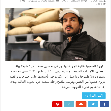
هيئة التحرير
18 أغسطس، 2021
انشطة وفعاليات مسؤولة
0
1,856
القهوة العضوية عالية الجودة لها دور في تحسين نمط الحياة شبكة بيئة
ابوظبي، الامارات العربية المتحدة، دبي، 18 اغسطس 2021 تتبنى محمصة
شيفرة رؤيةً طموحةً وواعدةً، إذ ارتكزت في تأسيسها على احتياجات واقعية
لتروي فصولاً من الحنين وترسم ملامح رحلة للبحث عن الجودة العالية بهدف
إعادة تقديم تجربة القهوة العريقة …
أكمل القراءة »