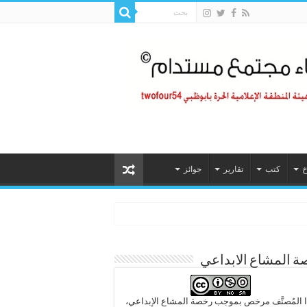
خ
كتب
تقارير
جوائز
 المشاع الابداعي
 المُصنَّف مرخص بموجب رخصة المشاع الإبداعي،