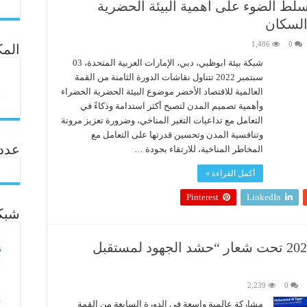
تسلط الضوء على أهمية البيئة الحضرية
السكان
1,486
0
المك
شبكة بيئة ابوظبي، دبي، الإمارات العربية المتحدة، 03
سبتمبر 2022 تتناول نقاشات الدورة الثامنة من القمة
العالمية للاقتصاد الأخضر موضوع البيئة الحضرية الخضراء
وأهمية تصميم المدن لتصبح أكثر استدامة وذكاءً في
التعامل مع تداعيات التغير المناخي، وضرورة تعزيز مرونة
وتنافسية المدن وتحسين قدرتها على التعامل مع
عدد ال
المخاطر المناخية، للارتقاء بجودة …
أكمل القراءة »
Pinterest
LinkedIn
شبكة
القمة العالمية للاقتصاد الأخضر 2021 تحت شعار “حشد الجهود لمستقبل
2,239
0
مشاركة عالمية واسعة في الدورة السابعة من القمة