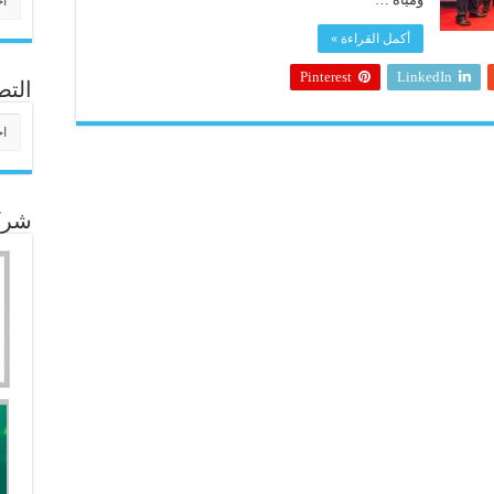
أكمل القراءة »
Pinterest
LinkedIn
التص
التص
شركا