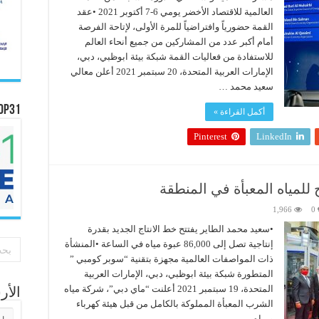
العالمية للاقتصاد الأخضر يومي 6-7 أكتوبر 2021 •عقد
القمة حضورياً وافتراضياً للمرة الأولى، لإتاحة الفرصة
أمام أكبر عدد من المشاركين من جميع أنحاء العالم
للاستفادة من فعاليات القمة شبكة بيئة ابوظبي، دبي،
الإمارات العربية المتحدة، 20 سبتمبر 2021 أعلن معالي
سعيد محمد …
OP31
أكمل القراءة »
Pinterest
LinkedIn
لمياه المعبأة في المنطقة
1,966
0
•سعيد محمد الطاير يفتتح خط الانتاج الجديد بقدرة
إنتاجية تصل إلى 86,000 عبوة مياه في الساعة •المنشأة
ذات المواصفات العالمية مجهزة بتقنية “سوبر كومبي ”
المتطورة شبكة بيئة ابوظبي، دبي، الإمارات العربية
المتحدة، 19 سبتمبر 2021 أعلنت “ماي دبي”، شركة مياه
الأ
الشرب المعبأة المملوكة بالكامل من قبل هيئة كهرباء
الأر
ومياه …