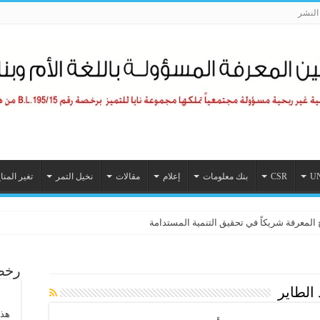
لنشر
U
CSR
بنك معلومات
إعلام
مقالات
نخيل التمر
تغير المنا
اعي الخارق” يهدد بقاء الجنس البشري
رخصة
الطاير
هذا