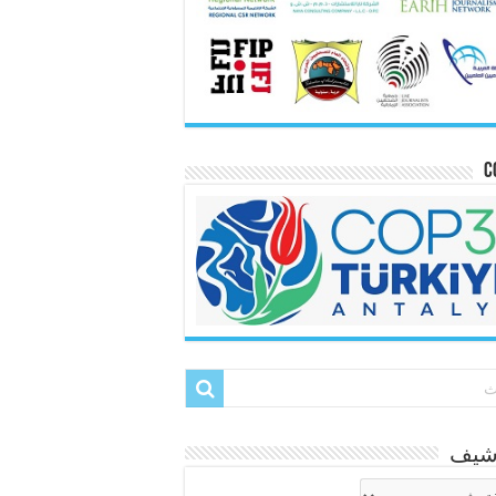
C
رشيف
شيف