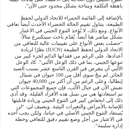
باهظة التكلفة ومتاحة بشكل محدود حتى الآن”.
بالإضافة إلى القائمة الحمراء للاتحاد الدولي لحفظ
الطبيعة، يتناول تقييم الحالة الخضراء الأحدث أيضاً تعافي
الأنواع. ومع ذلك، لا يُؤخذ التنوع الجيني في الاعتبار
بشكل مباشر هنا أيضاً. يُقدّم باحث سينكنبرغ مثالاً:
“حصلت بعض الأنواع على تقييمات عالية للتعافي من
الاتحاد الدولي لحفظ الطبيعة (IUCN) نظرًا لزيادة
أعدادها، على الرغم من فقدانها الدائم لجزء كبير من
تنوعها الجيني، بما في ذلك الوعل الألبي”. كاد الوعل
الألبي أن ينقرض في القرن التاسع عشر بسبب الصيد
الجائر. لم ينجُ سوى أقل من 100 حيوان في شمال
إيطاليا، وعلى الرغم من أن أكثر من 40,000 حيوان
تعيش الآن في جبال الألب، فإن جميع المجموعات التي
تم استعادتها هي من نسل هذه الأفراد القليلة. وقد أدى
ذلك إلى انخفاض كبير في التنوع الجيني وزيادة قابليتها
للإصابة بالأمراض والتغيرات البيئية. ويضيف لي: “لن
يُستعاد التنوع الجيني الأصلي في حياتنا، ولكن يجب أخذه
في الاعتبار من أجل وضع تقييم دقيق للتعافي وخطة
إدارة سليمة”.