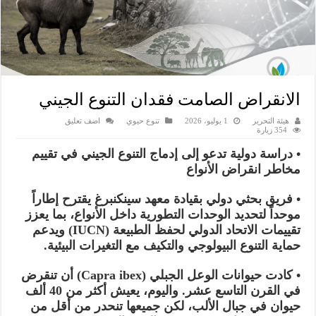
الانقراض الصامت فقدان التنوع الجيني
هيئة التحرير
1 يوليو، 2026
تنوع حيوي
اضف تعليق
354 زيارة
• دراسة دولية تدعو إلى إدماج التنوع الجيني في تقييم
مخاطر انقراض الأنواع
• فريق بحثي دولي بقيادة معهد سينكنبرغ يقترح إطاراً
موحداً لتحديد الوحدات التطورية داخل الأنواع، بما يعزز
تقييمات الاتحاد الدولي لحفظ الطبيعة (IUCN) ويدعم
حماية التنوع البيولوجي والتكيف مع التغيرات البيئية.
• كادت حيوانات الوعل الجبلي (Capra ibex) أن تنقرض
في القرن التاسع عشر. واليوم، يعيش أكثر من 40 ألف
حيوان في جبال الألب، لكن جميعها تنحدر من أقل من