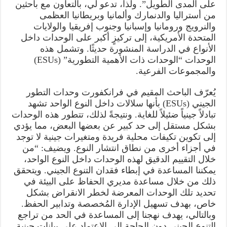
على المدى الطويل”. ولذا، تدعو لي، بالتعاون مع باحثين
من أستراليا والدنمارك وألمانيا وبريطانيا العظمى
والنرويج ورومانيا وإسبانيا وجنوب إفريقيا والولايات
المتحدة الأمريكية، إلى تركيزٍ أكبر على الوحدات داخل
الأنواع في الدراسة المنشورة حديثًا. وتشمل هذه
الوحدات “الوحدات ذات الأهمية التطورية” (ESUs)
والمجموعات الفرعية.
يُعرّف الباحث المقيم في فرانكفورت وحدات التطور
الجيني (ESUs) بأنها سلالات داخل النوع الواحد تشهد
تبادلاً جينياً ضئيلاً للغاية. ونتيجةً لذلك، تتطور هذه الوحدات
بشكل مستقل إلى حد كبير عن بعضها البعض، مما يؤدي
إلى تكوين تكيفات محلية فريدة ومتغيرات جينية لا توجد
في أجزاء أخرى من نطاق انتشار النوع. ويضيف: “من
خلال التقييم الدقيق لهذه الوحدات داخل النوع الواحد،
يمكننا المساعدة في إبطاء فقدان التنوع الجيني. ويتحقق
ذلك من خلال مساعدة مديري الحفاظ على البيئة في
تحديد تلك الوحدات المعرضة لخطر الانقراض بشكل
خاص، بهدف تسهيل الإدارة المُخصصة وتدابير الحفظ.
وبالتالي، يهدف نهجنا إلى المساعدة في الحد من تراجع
التنوع الجيني دون الحاجة إلى الاعتماد على بيانات جينية