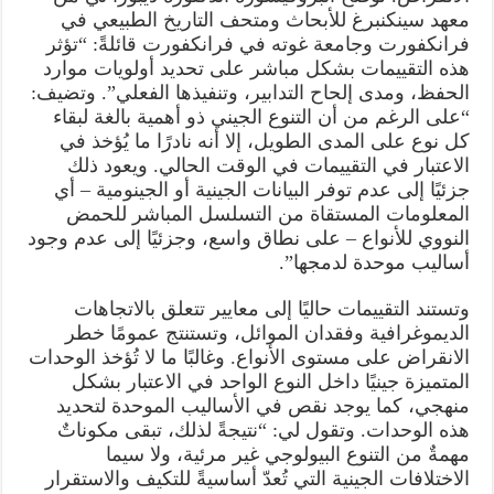
معهد سينكنبرغ للأبحاث ومتحف التاريخ الطبيعي في
فرانكفورت وجامعة غوته في فرانكفورت قائلةً: “تؤثر
هذه التقييمات بشكل مباشر على تحديد أولويات موارد
الحفظ، ومدى إلحاح التدابير، وتنفيذها الفعلي”. وتضيف:
“على الرغم من أن التنوع الجيني ذو أهمية بالغة لبقاء
كل نوع على المدى الطويل، إلا أنه نادرًا ما يُؤخذ في
الاعتبار في التقييمات في الوقت الحالي. ويعود ذلك
جزئيًا إلى عدم توفر البيانات الجينية أو الجينومية – أي
المعلومات المستقاة من التسلسل المباشر للحمض
النووي للأنواع – على نطاق واسع، وجزئيًا إلى عدم وجود
أساليب موحدة لدمجها”.
وتستند التقييمات حاليًا إلى معايير تتعلق بالاتجاهات
الديموغرافية وفقدان الموائل، وتستنتج عمومًا خطر
الانقراض على مستوى الأنواع. وغالبًا ما لا تُؤخذ الوحدات
المتميزة جينيًا داخل النوع الواحد في الاعتبار بشكل
منهجي، كما يوجد نقص في الأساليب الموحدة لتحديد
هذه الوحدات. وتقول لي: “نتيجةً لذلك، تبقى مكوناتٌ
مهمةٌ من التنوع البيولوجي غير مرئية، ولا سيما
الاختلافات الجينية التي تُعدّ أساسيةً للتكيف والاستقرار