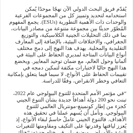
يُقدّم فريق البحث الدولي الآن نهجًا موحدًا يُمكن
استخدامه لتحديد وتمييز كل من المجموعات الفرعية
والوحدات ذات الأهمية التطورية (ESUs). يجمع المفهوم
المُطوّر حديثًا بين مجموعة متنوعة من مصادر البيانات،
بما في ذلك التحليلات الجينية الكلاسيكية، والتوزيع
الجغرافي، والاختلافات البيئية، بالإضافة إلى المعارف
التقليدية والمحلية. يهدف هذا النهج إلى دمج مختلف
أنواع البيانات المتاحة لمديري الحفاظ على البيئة في
ألمانيا وحول العالم، مع ضمان توحيد المعايير. ويخضع
هذا النهج حاليًا لاختبارات مكثفة لتمكين دمجه في
تقييمات الحفاظ على الأنواع، لا سيما فيما يتعلق بإمكانية
التعافي وخطر الانقراض، وفقًا للدراسة.
“في مؤتمر الأمم المتحدة للتنوع البيولوجي عام 2022،
تبنت نحو 200 دولة أهدافاً جديدة بشأن التنوع الجيني
كجزء من إطار كونمينغ-مونتريال العالمي للتنوع
البيولوجي. ونأمل أن يُسهم عملنا في تحقيق هذه
الأهداف. فالتنوع الجيني عاملٌ حاسمٌ لبقاء الأنواع، إذ
يُعزز لياقتها وقدرتها على التكيف ومقاومتها للتغيرات
البيئية والأمراض. ويضيف لي في ختام حديثه: “هناك