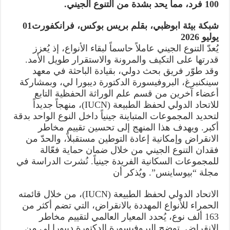
100 فرد، مما يحد بشدة من التنوع الجيني.
شبكة بيئة ابوظبي، بقلم بريس بوكس، فرانكفورت01
يوليو 2026
يُعدّ التنوع الجيني عاملاً حاسماً لبقاء الأنواع، إذ يُعزز
قدرتها على التكيف والمرونة والاستقرار طويل الأمد.
وقد طوّر فريق بحث دولي، بقيادة الباحثة في معهد
سينكنبرغ، البروفيسورة الدكتورة ديبورا لي، وبمشاركة
أعضاء آخرين من قسم علم الوراثة الحفظية التابع
للاتحاد الدولي لحفظ الطبيعة (IUCN)، منهجاً جديداً
لتحديد المجموعات المتباينة جينياً داخل النوع الواحد بدقة
أكبر. ويهدف هذا المنهج إلى تحسين تقييم مخاطر
الانقراض وإمكانية إعادة التوطين مستقبلاً، والحدّ من
فقدان التنوع الجيني من خلال ضمان حماية فعّالة
للمجموعات السكانية الفريدة جينياً. نُشرت الدراسة في
مجلة “بيوساينس”. ويُذكر أن
الاتحاد الدولي لحفظ الطبيعة (IUCN)، من خلال قائمته
الحمراء للأنواع المهددة بالانقراض، التي تضم أكثر من
163 ألف نوع، يُحدد المعيار العالمي لتقييم مخاطر
الانقراض. توضح البروفيسورة الدكتورة ديبورا لي من