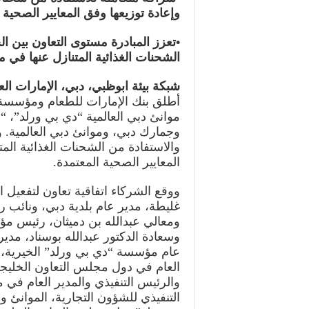
وإعادة توزيعها وفق المعايير الصحية 
•تعزز المبادرة مستوى التعاون بين ال
الشحنات الغذائية المتنازل عنها في م
شبكة بيئة ابوظبي، دبي، الإمارات العربية المتح
أطلق بنك الإمارات للطعام ومؤسسة “
موانئ دبي العالمية “دي بي ورلد”، “م
وجمارك دبي، وموانئ دبي العالمية. وت
والاستفادة من الشحنات الغذائية الم
المعايير الصحية المعتمدة.
ووقع الشركاء اتفاقية تعاون لتفعيل
غليطة، مدير عام بلدية دبي، ونائب 
ومعالي عبدالله بن دميثان، رئيس مؤ
وسعادة الدكتور عبدالله بوسناد، مدي
عام مؤسسة “دي بي ورلد” الخيرية، 
العام في دول مجلس التعاون الخليجي
والرئيس التنفيذي والمدير العام ف
التنفيذي للشؤون التجارية، الموانئ