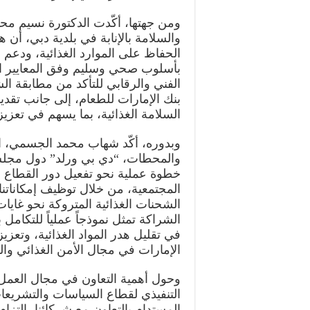
ومن جهتها، أكّدت الدكتورة نسيم محم
والسلامة بالإنابة في بلدية دبي، أن 
الحفاظ على الموارد الغذائية، ودعم ال
بأسلوب صحي وسليم وفق المعايير ال
الفني والرقابي للتأكد من مطابقة الش
بنك الإمارات للطعام، إلى جانب تقدي
السلامة الغذائية، بما يسهم في تعزيز
وبدوره، أكّد شهاب محمد الجسمي، ال
والمحطات، “دي بي ورلد” دول مجلس ا
خطوة عملية نحو تفعيل دور القطاع 
المجتمعية، من خلال توظيف إمكاناتنا ا
الشحنات الغذائية المتروكة نحو غايا
الشراكة تمثل نموذجاً عملياً للتكامل
في تقليل هدر المواد الغذائية، وتعز
الإمارات في مجال الأمن الغذائي والت
وحول أهمية التعاون في مجال العمل ا
التنفيذي لقطاع السياسات والتشريع
المستدام بالتعاون مع شركائنا، الت