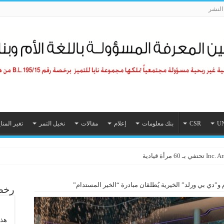
لنشر
U
CSR
بنك معلومات
إعلام
مقالات
نخيل التمر
تغير المنا
رأة قيادية
الإمارات نموذجاً» (08 – 30)
 و”دي بي ورلد” الخيرية يُطلقان مبادرة “الخير المستدام”
رخصة
هذا