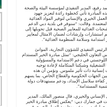
د رفيع، المدير التنفيذي لمؤسسة البيئة والصحة
هذه المبادرة تأتي كخطوة رائدة لتعزيز جهود
عمل الخيري والإنساني لتوفير المواد الغذائية
معتمدة. وقالت: “سنوفر في بلدية دبي الدعم
حنات الغذائية للمعايير الصحية قبل تحويلها إلى
م استشارات وإرشادات لضمان الامتثال لمعايير
 استدامة وسلامة المنظومة الغذائية”.
رئيس التنفيذي للشؤون التجارية، الموانئ
لتعاون الخليجي: “تمثل مبادرة الخير المستدام
اللوجستي في دعم الاستدامة والمسؤولية
لتشغيلية وشبكتنا المتكاملة لإعادة توجيه
ت إنسانية ذات تأثير ملموس. ونؤمن أن هذه
 بين الجهات الحكومية والقطاع الخاص، بما يسهم
يز كفاءة سلاسل الإمداد، ودعم مستهدفات دولة
نمية المستدامة”.
لإنساني والخيري، قال منصور المالك، المدير
ات في جمارك دبي: “يعكس إطلاق مبادرة الخير
زام جمارك دبي بدعم منظومة العمل الخيري في