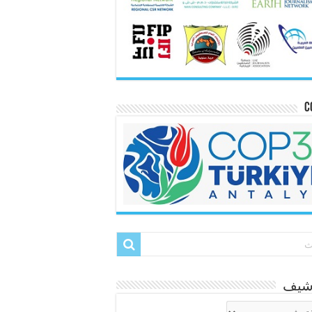
C
رشيف
شيف