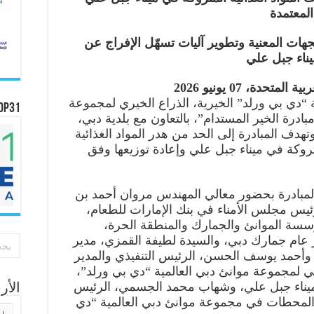
المعتمدة
جهات المعنية وتطوير آليات تسهّل الإفراج عن
يناء جبل علي
دة، 07 يونيو 2026
دي بي ورلد” الخيرية، الذراع الخيري لمجموعة
OP31
بادرة الخير المستدام”، بالتعاون مع بلدية دبي،
هدف المبادرة إلى الحد من هدر المواد الغذائية
تروكة في ميناء جبل علي وإعادة توزيعها وفق
 المبادرة بحضور معالي المهندس مروان أحمد بن
رئيس مجلس الأمناء في بنك الإمارات للطعام،
سسة الموانئ والجمارك والمنطقة الحرة،
ر عام جمارك دبي، والسيدة لطيفة القمزي، مدير
وأحمد يوسف الحسن، الرئيس التنفيذي والمدير
 لمجموعة موانئ دبي العالمية “دي بي ورلد”،
ي ميناء جبل علي، وشهاب محمد الجسمي، الرئيس
الأ
 والمحطات في مجموعة موانئ دبي العالمية “دي
الأر