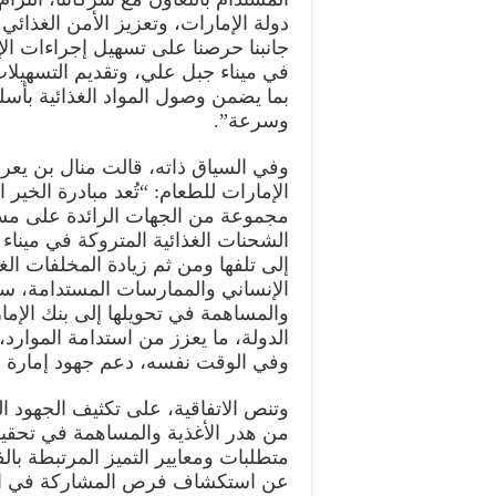
دولة الإمارات، وتعزيز الأمن الغذائ
جانبنا حرصنا على تسهيل إجراءات ال
في ميناء جبل علي، وتقديم التسهيلات ا
بما يضمن وصول المواد الغذائية بأسل
وسرعة”.
وفي السياق ذاته، قالت منال بن يع
الإمارات للطعام: “تُعد مبادرة الخير 
مجموعة من الجهات الرائدة على مس
الشحنات الغذائية المتروكة في ميناء
إلى تلفها ومن ثم زيادة المخلفات الغذ
الإنساني والممارسات المستدامة، ست
والمساهمة في تحويلها إلى بنك الإما
الدولة، ما يعزز من استدامة الموارد،
وفي الوقت نفسه، دعم جهود إمارة د
وتنص الاتفاقية، على تكثيف الجهود ال
من هدر الأغذية والمساهمة في تحقي
متطلبات ومعايير التميز المرتبطة بال
عن استكشاف فرص المشاركة في الجوا