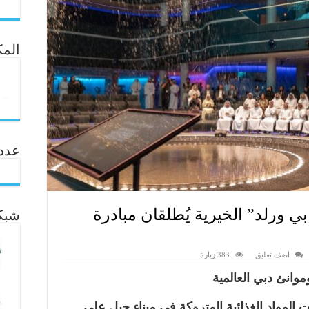
المك
عدد ال
ي ورلد” الخيرية يُطلقان مبادرة
شبكة
اضف تعليق
383 زيارة
موانئ دبي العالمية
المواد الغذائية المتروكة في ميناء جبل علي