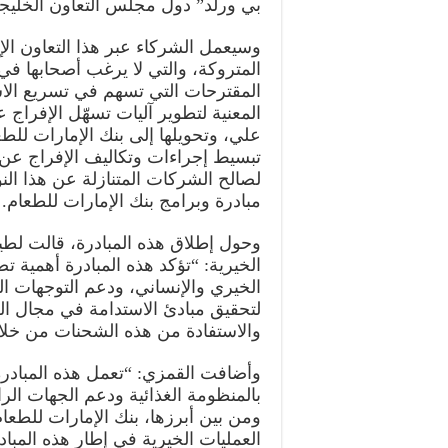
بي ورلد” دول مجلس التعاون الخليج
وسيعمل الشركاء عبر هذا التعاون ال
المتروكة، والتي لا يرغب أصحابها في
المقترحات التي تسهم في تسريع الاست
المعنية لتطوير آليات تسهّل الإفراج 
علي، وتحويلها إلى بنك الإمارات للط
تبسيط إجراءات وتكاليف الإفراج عن ه
لصالح الشركات المتنازلة عن هذا الن
مبادرة وبرامج بنك الإمارات للطعام.
وحول إطلاق هذه المبادرة، قالت لطي
الخيرية: “تؤكد هذه المبادرة أهمية ت
الخيري والإنساني، ودعم التوجهات ال
لتحقيق مبادئ الاستدامة في مجال الع
والاستفادة من هذه الشحنات من خلال 
وأضافت القمزي: “تعمل هذه المبادرة
بالمنظومة الغذائية ودعم الجهات الر
ومن بين أبرزها، بنك الإمارات للطعا
العمليات الخيرية في إطار هذه المباد