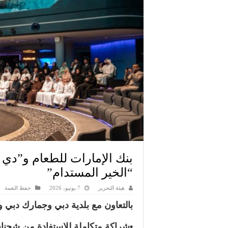
بنك الإمارات للطعام و”دي ب
“الخير المستدام”
هيئة التحرير
7 يونيو، 2026
حفظ النعمة
بالتعاون مع بلدية دبي وجمارك دبي و
•شراكة متكاملة للاستفادة من شحنات 