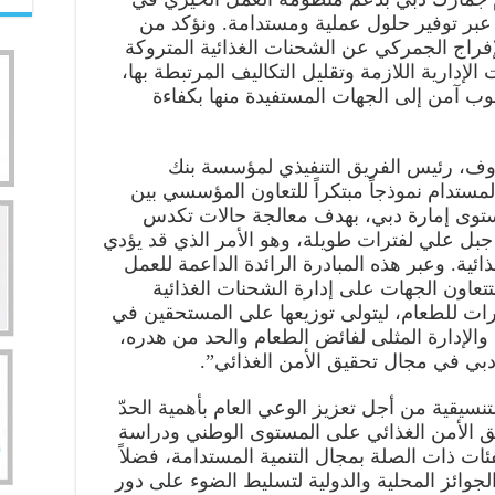
ي عبر توفير حلول عملية ومستدامة. ونؤكد من
إفراج الجمركي عن الشحنات الغذائية المتروكة
لإدارية اللازمة وتقليل التكاليف المرتبطة بها،
وب آمن إلى الجهات المستفيدة منها بكفاءة
روف، رئيس الفريق التنفيذي لمؤسسة بنك
المستدام نموذجاً مبتكراً للتعاون المؤسسي بين
توى إمارة دبي، بهدف معالجة حالات تكدس
 جبل علي لفترات طويلة، وهو الأمر الذي قد يؤدي
ائية. وعبر هذه المبادرة الرائدة الداعمة للعمل
تعاون الجهات على إدارة الشحنات الغذائية
رات للطعام، ليتولى توزيعها على المستحقين في
 والإدارة المثلى لفائض الطعام والحد من هدره،
بي في مجال تحقيق الأمن الغذائي”.
تنسيقية من أجل تعزيز الوعي العام بأهمية الحدّ
ق الأمن الغذائي على المستوى الوطني ودراسة
فئات ذات الصلة بمجال التنمية المستدامة، فضلاً
ئز المحلية والدولية لتسليط الضوء على دور