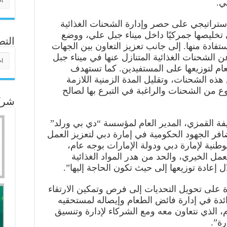
ي.
إستراتيجي على حصر وإدارة الشحنات الغذائية
 تخليصها جمركيًا داخل ميناء جبل علي، ووضع
التص
فادة منها. إلى جانب تعزيز التعاون بين الجهات
التص
عن الشحنات الغذائية المتنازل عنها في ميناء جبل
عام لتوزيعها على المستفيدين. كما تستهدف
ذه الشحنات، وتقليل المدة الزمنية اللازمة
وع من الشحنات والراغبة في التبرع بها لصالح
شركا
فة القمزي، المدير العام لمؤسسة “دي بي ورلد”
ضافر الجهود الحكومية في إمارة دبي لتعزيز العمل
وطنية لإمارة دبي ودولة الإمارات بوجه عام،
مل الخيري، والحد من هدر المواد الغذائية
إعادة توزيعها إلى حيث تكون الحاجة إليها”.
 على تحويل التحديات إلى فرص وتمكين الارتقاء
ائدة في إدارة فائض الطعام وإيصاله لمستحقيه
م، الذي نتعاون معه ومع الشركاء لإدارة وتنسيق
رة”.