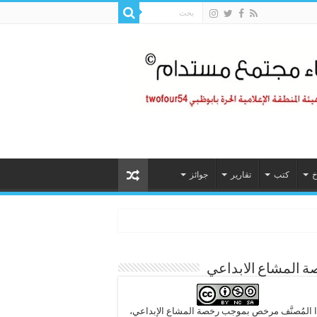
خ
كتب
تقارير
جوائز
 المشاع الابداعي
 المُصنَّف مرخص بموجب رخصة المشاع الإبداعي،