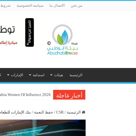
من نحن
الاتصال بنا
سياسة الخصوصية
شروط ا
الرئيسية
هيئات
استدامة
الإمارات
N
Inc. Arabia Women Of Influence 2026 تحتفي بـ 60 م
فصول من كتاب «الوطنيّة والمُواطَنة، 
أخبار عاجلة
الرئيسية
/
CSR
/
حفظ النعمة
/
بنك الإمارات للطعام