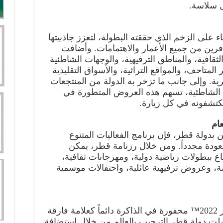
ل سلاسة.
طر البناء على الزخم الذي حققته البطولة، لتعزز جاذبيتها
رين من جميع الأعمار والاهتمامات. وأضافت
لثقافية، والمناطق الترفيهية، والوجهات الشاطئية
ر المتاحف، والمواقع التراثية، والأسواق التقليدية
رية. وإلى جانب ما تزخر به الدولة من المنتجعات
دي الشاطئية، تسهم هذه العروض المتطورة في
 يكتشفونه في كل زيارة.
عام
ن بدولة قطر، فإن برنامج الفعاليات المتنوع
لعودة مجدداً. ومن خلال رزنامة قطر، يمكن
اع ببطولات رياضية دولية، ومهرجانات ثقافية،
وعروض ترفيهية عائلية، واحتفالات موسمية
ستبقى بطولة كأس العالم FIFA قطر 2022™ محفورة في الذاكرة دائماً كعلامة فارقة
اصلت دولة قطر الترحيب بالعالم من خلال استضافة