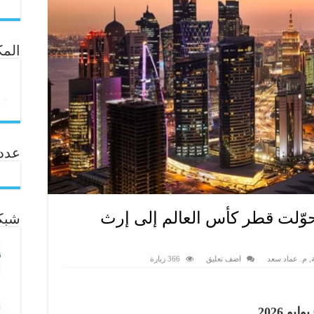
المك
عدد ال
 حوّلت قطر كأس العالم إلى إرث
شبكة
,
م. عماد سعد
اضف تعليق
366 زيارة