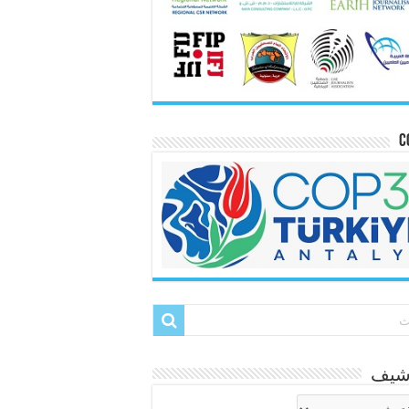
C
رشيف
شيف