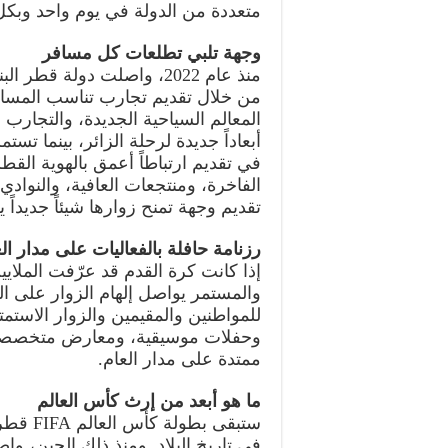
متعددة من الدولة في يوم واحد وبك
وجهة تلبي تطلعات كل مسافر
منذ عام 2022، واصلت دولة ق
من خلال تقديم تجارب تناسب المساف
المعالم السياحية الجديدة، والتجارب ا
أبعاداً جديدة لرحلة الزائر، بينما تستم
في تقديم ارتباطاً أعمق بالهوية القط
الفاخرة، ومنتجعات العافية، والنوا
تقديم وجهة تمنح زوارها شيئاً جديداً
رزنامة حافلة بالفعاليات على مدار ال
إذا كانت كرة القدم قد عرّفت الملايي
والمستمر يواصل إلهام الزوار على ا
للمواطنين والمقيمين والزوار الاستمت
وحفلات موسيقية، ومعارض متخصصة، 
ممتدة على مدار العام.
ما هو أبعد من إرث كأس العالم
في تاريخ البلاد. ومنذ ذلك الحين، و