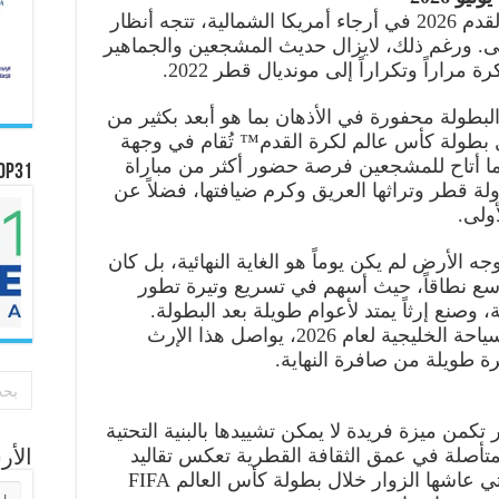
مع انطلاق بطولة كأس العالم لكرة القدم 2026 في أرجاء أمريكا الشمالية، تتجه أنظار
أولى. ورغم ذلك، لايزال حديث المشجعين والجماهير
 مراراً وتكراراً إلى مونديال قطر 2022.
لبطولة محفورة في الأذهان بما هو أبعد بكثير من
 بطولة كأس عالم لكرة القدم™ تُقام في وجهة
مما أتاح للمشجعين فرصة حضور أكثر من مباراة
OP31
ة قطر وتراثها العريق وكرم ضيافتها، فضلاً عن
أولى.
الأرض لم يكن يوماً هو الغاية النهائية، بل كان
ع نطاقاً، حيث أسهم في تسريع وتيرة تطور
وصنع إرثاً يمتد لأعوام طويلة بعد البطولة.
واليوم، ومع اختيار الدوحة عاصمة للسياحة الخليجية لعام 2026، يواصل هذا الإرث
رة طويلة من صافرة النهاية.
كمن ميزة فريدة لا يمكن تشييدها بالبنية التحتية
متأصلة في عمق الثقافة القطرية تعكس تقاليد
الأ
الجود والترحاب والضيافة الصادقة التي عاشها الزوار خلال بطولة كأس العالم FIFA
الأر