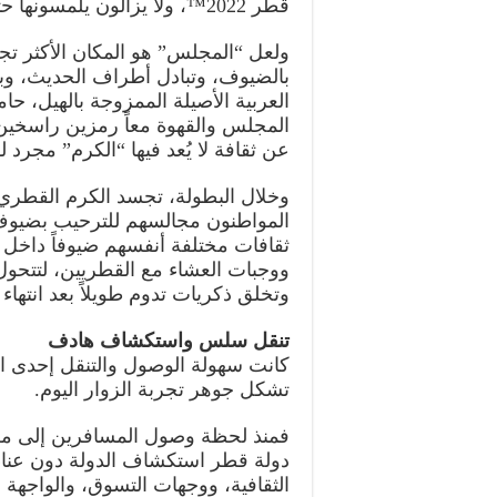
قطر 2022™، ولا يزالون يلمسونها حتى يومنا هذا.
ولعل “المجلس” هو المكان الأكثر ت
بالضيوف، وتبادل أطراف الحديث، وبن
العربية الأصيلة الممزوجة بالهيل، حامل
المجلس والقهوة معاً رمزين راسخين ل
عن ثقافة لا يُعد فيها “الكرم” مجرد 
وخلال البطولة، تجسد الكرم القطري 
المواطنون مجالسهم للترحيب بضيوف 
ثقافات مختلفة أنفسهم ضيوفاً داخل 
ووجبات العشاء مع القطريين، لتتحول 
وتخلق ذكريات تدوم طويلاً بعد انتهاء 
تنقل سلس واستكشاف هادف
تشكل جوهر تجربة الزوار اليوم.
فمنذ لحظة وصول المسافرين إلى مطار
دولة قطر استكشاف الدولة دون عناء
الثقافية، ووجهات التسوق، والواجهة 