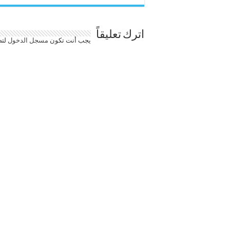
اترك تعليقاً
يجب أنت تكون
مسجل الدخول
لتض