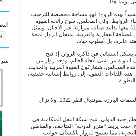
جسيداً لهذه الروح؛ فهو مساحة مخصصة للترحيب
اء الروابط. وفي المجلس، تفوح رائحة القهوة
التص
ةً معها تقاليد ضيافة متوارثة عبر الأجيال. ويمثل
التص
لضيافة القطرية والعربية، يمنحان الزوار لمحة
لفتة عابرة، بل أسلوب حياة.
بشكل استثنائي في ذاكرة الزوار، إذ فتح
الدولة من شتى أنحاء العالم، ووجد زوار من
شركا
هذه المجالس، يتشاركون القهوة العربية والحديث
هذه اللقاءات العفوية إلى روابط إنسانية حقيقية،
البطولة.
كانت سهولة الوصول والتنقل إحدى السمات البارزة لمونديال قطر 2022، ولا تزال
 حمد الدولي، تتيح شبكة النقل المتكاملة في
، حيث يربط “مترو الدوحة” المتاحف، والمناطق
البحرية، مما يسمح للزوار باكتشاف جوانب