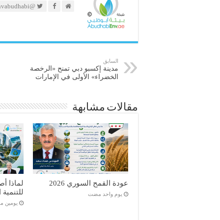
@https://twitter.com/envabudhabi
السابق
مدينة إكسبو دبي تمنح «الرخصة
الخضراء» الأولى في الإمارات
مقالات مشابهة
عودة القمح السوري 2026
لماذا أص
للتنمية الم
‏يوم واحد مضت
‏يومين 