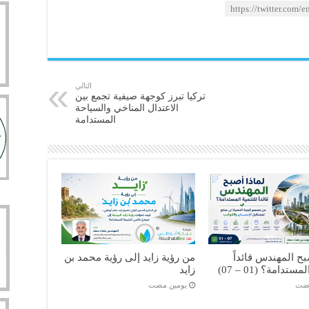
التالي
تركيا تبرز كوجهة صيفية تجمع بين
الاعتدال المناخي والسياحة
المستدامة
بح المهندس قائداً
من رؤية زايد إلى رؤية محمد بن
ستدامة؟ (01 – 07)
زايد
مضت
‏يومين مضت