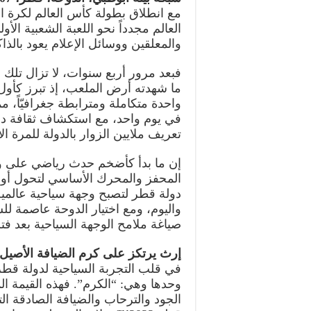
العالم مجدداً نحو اللعبة الشعبية ال
والمعلقين ووسائل الإعلام يعود بالذاكرة
فبعد مرور أربع سنوات، لا تزال تلك ا
ما شهدته أرض الملعب، إذ تبرز كأول
واحدة متكاملة ومترابطة جغرافيّاً، 
في يوم واحد، مع استكشاف ثقافة دول
تعريف ملايين الزوار بالدولة للمرة ال
إن ما بدأ كأضخم حدث رياضي على وجه 
المحفز والمحرك الأساسي لتحول أوس
دولة قطر لتصبح وجهة سياحية عالمية، 
صياغة ملامح الوجهة السياحية بعد فت
إرث يرتكز على كرم الضيافة الأصيل
في قلب التجربة السياحية لدولة قطر ت
وحدها وهي: “الكرم”. فهذه القيمة ال