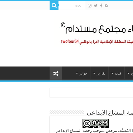
خ
كتب
تقارير
جوائز
 المشاع الابداعي
 المُصنَّف مرخص بموجب رخصة المشاع الإبداعي،