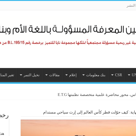
لنشر
U
CSR
بنك معلومات
إعلام
مقالات
نخيل التمر
تغير المنا
س، محور محاضرة علمية متخصصة نظمتها E.T.G
تماعية تطلق “جائزة الإنجاز مدى الحياة في المسؤولية المجتمعية”
نهاية: كيف حوّلت قطر كأس العالم إلى إرث سياحي مستدام
رخصة
هذا