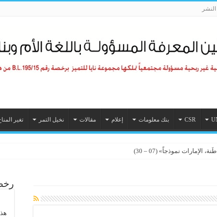
لنشر
U
CSR
بنك معلومات
إعلام
مقالات
نخيل التمر
تغير المنا
الإمارات نموذجاً» (07 – 30)
رخصة
هذا