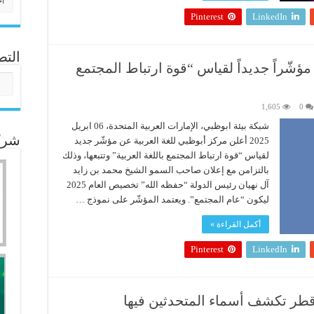
Pinterest
LinkedIn
التص
ؤشّراً جديداً لقياس “قوة ارتباط المجتمع
التص
1,605
0
شبكة بيئة ابوظبي، الإمارات العربية المتحدة، 06 ابريل
شركا
2025 أعلن مركز أبوظبي للغة العربية عن مؤشّر جديد
لقياس “قوة ارتباط المجتمع باللغة العربية” وتتبعها، وذلك
بالتزامن مع إعلان صاحب السمو الشيخ محمد بن زايد
آل نهيان رئيس الدولة “حفظه الله” تخصيص العام 2025
ليكون “عام المجتمع”. ويعتمد المؤشّر على نموذج …
أكمل القراءة »
Pinterest
LinkedIn
 قطر تكشف أسماء المتحدثين فيها