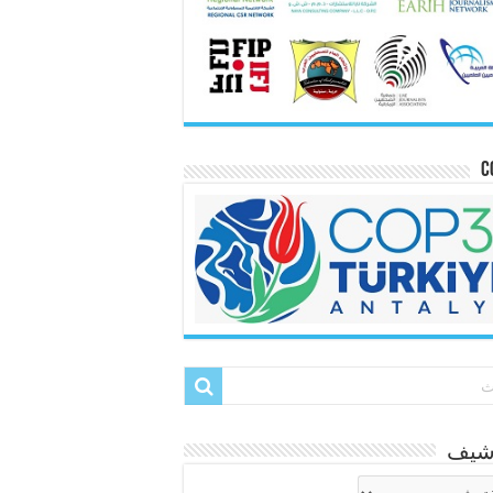
C
رشيف
شيف