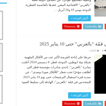
“بالعربي” الافتتاحية المقرر عقدها بالعاصمة القطرية
الدوحة يومي 19 و20 أبريل …
أكمل القراءة »
Pinterest
LinkedIn
العربي” حتى 10 يناير 2025
1,820
0
حرصًا على إتاحة الفرصة لأكبر عدد من الأفكار الملهمة
شبكة بيئة ابوظبي، الدوحة، قطر، 8 ديسمبر 2024 أعلنت
مبادرة “بالعربي”، إحدى مبادرات مؤسسة قطر التي
أطلقت مؤخرًا تحت شعار “للأفكار صوتٌ وصدى”، عن
تمديد فترة استقبال الترشيحات حتى يوم 10 يناير 2025
للمتحدثين في قمّة “بالعربي”، الهادفة إلى تسليط الضوء
…
أكمل القراءة »
Pinterest
LinkedIn