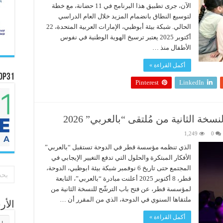
الآن، جرى تطبيق هذا البرنامج في 11 حضانة، مع خطة
لتوسيع النطاق بانضمام المزيد خلال العام الدراسي
الحالي. شبكة بيئة أبوظبي، الإمارات العربية المتحدة، 22
أكتوبر 2025 يعتبر ترسيخ الهوية الوطنية في نفوس
الأطفال منذ …
أكمل القراءة »
OP31
Pinterest
LinkedIn
ة الثانية من مُلتقى “بالعربي” 2026
1,249
0
الذي تنظمه مؤسسة قطر في الدوحة تستقبل “بالعربي”
الأفكار المبتكرة والحلول التي تدفع التغيير الإيجابي في
المجتمع حتى تاريخ 6 نوفمبر شبكة بيئة ابوظبي، الدوحة،
قطر، 8 أكتوبر 2025 أعلنت مبادرة “بالعربي”، التابعة
لمؤسسة قطر، عن فتح باب الترشّح للنسخة الثانية من
ملتقاها السنوي في الدوحة، الذي من المقرر أن …
الأ
أكمل القراءة »
الأر