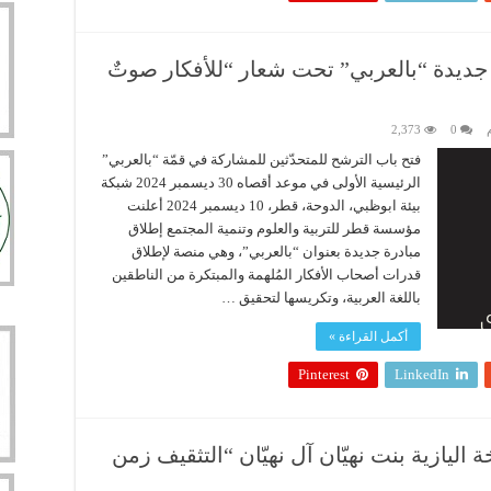
يدة “بالعربي” تحت شعار “للأفكار صوتٌ
م
0
2,373
فتح باب الترشح للمتحدّثين للمشاركة في قمّة “بالعربي”
الرئيسية الأولى في موعد أقصاه 30 ديسمبر 2024 شبكة
بيئة ابوظبي، الدوحة، قطر، 10 ديسمبر 2024 أعلنت
مؤسسة قطر للتربية والعلوم وتنمية المجتمع إطلاق
مبادرة جديدة بعنوان “بالعربي”، وهي منصة لإطلاق
قدرات أصحاب الأفكار المُلهمة والمبتكرة من الناطقين
باللغة العربية، وتكريسها لتحقيق …
أكمل القراءة »
Pinterest
LinkedIn
ليازية بنت نهيّان آل نهيّان “التثقيف زمن