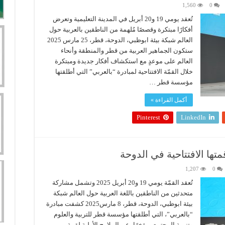
1,560
0
تُعقد يومي 19 و20 أبريل في المدينة التعليمية وتعرض
أفكارًا مبتكرة وقصصًا مُلهمة من الناطقين بالعربية حول
العالم شبكة بيئة ابوظبي، الدوحة، قطر، 25 مارس 2025
ستكون الجماهير العربية من قطر والمنطقة وأنحاء
العالم على موعدٍ مع استكشاف أفكار جديدة ومبتكرة
خلال القمّة الافتتاحية لمبادرة “بالعربي” التي أطلقتها
مؤسسة قطر …
أكمل القراءة »
Pinterest
LinkedIn
تها الافتتاحية في الدوحة
1,207
0
تُعقد القمّة يومي 19 و20 أبريل 2025 وتشمل مشاركة
متحدثين من الناطقين باللغة العربية حول العالم شبكة
بيئة ابوظبي، الدوحة، قطر، 8 مارس2025 كشفت مبادرة
“بالعربي”، التي أطلقتها مؤسسة قطر للتربية والعلوم
وتنمية المجتمع- مؤخرًا، عن الملامح الأولية لقمة