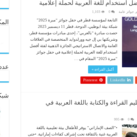
ضل استخدام للغة العربية لحملة إعلامية
م
,
جوائز عامة
0
1,103
التابعة لمؤسسة قطر في حفل جوائز “مبرة 2025”
المك
شبكة بيئة ابوظبي، الدوحة، قطر 11 ديسمبر 2025
حصدت مبادرة “بالعربي”، إحدى مبادرات مؤسسة قطر،
وشريكتها بي إل جيه وورلدوايد المتخصصة في العلاقات
العامة والاتصال الاستراتيجي الجائزة الذهبية لفئة أفضل
استخدام للغة العربية لحملة إعلامية في حفل جوائز
“مبرة 2025” المقام في …
عدد ال
أكمل القراءة »
Pinterest
LinkedIn
شبكة
م القراءة والكتابة باللغة العربية في
995
0
•”الصف الإماراتي” يوفر للأطفال بيئة تعليمية باللغة
العربية غنية بالثقافة تحت إشراف كفاءات إماراتية. •حتى