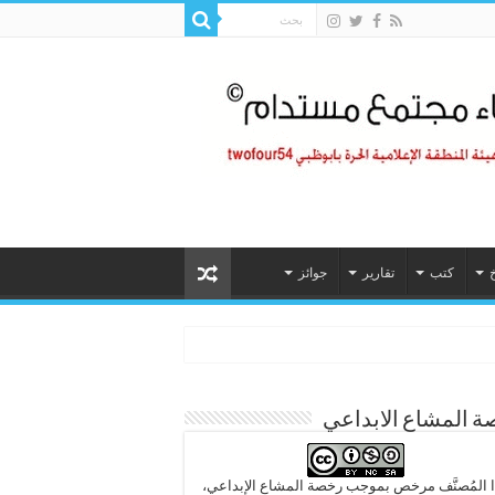
خ
كتب
تقارير
جوائز
 المشاع الابداعي
 المُصنَّف مرخص بموجب رخصة المشاع الإبداعي،