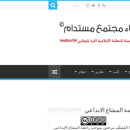
خ
كتب
تقارير
جوائز
 المشاع الابداعي
 المُصنَّف مرخص بموجب رخصة المشاع الإبداعي،