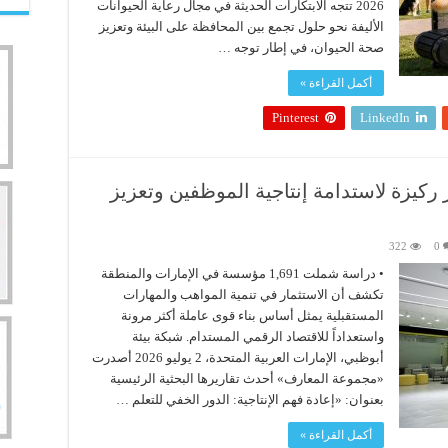
2026 تتجه الابتكارات الحديثة في مجال رعاية الحيوانات
الأليفة نحو حلول تجمع بين المحافظة على البيئة وتعزيز
صحة الحيوان، في إطار توجه …
أكمل القراءة »
Pinterest
LinkedIn
ر ركيزة لاستدامة إنتاجية الموظفين وتعزيز
322
0
• دراسة شملت 1,691 مؤسسة في الإمارات والمنطقة
تكشف أن الاستثمار في تنمية المواهب والمهارات
المستقبلية يمثل أساس بناء قوى عاملة أكثر مرونة
واستعداداً للاقتصاد الرقمي المستدام. شبكة بيئة
أبوظبي، الإمارات العربية المتحدة، 2 يوليو 2026 أصدرت
«مجموعة المعارف» أحدث تقاريرها البحثية الرئيسية
بعنوان: «إعادة فهم الإنتاجية: الدور الخفي للتعلم …
أكمل القراءة »