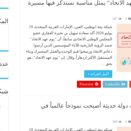
د الاتحاد” يمثل مناسبة نستذكر فيها مسيرة
287
0
المك
شبكة بيئة ابوظبي، العين، الإمارات العربية المتحدة، 19
يوليو 2026 أكد سعادة سهيل بن نخيرة العفاري عضو
المجلس الوطني الاتحادي سابقاً، أن “يوم عهد الاتحاد”
جسد الرؤية التاريخية للآباء المؤسسين الذين أرسوا
دعائم الاتحاد ورسخوا قيم الوحدة والعمل المشترك وبناء
المستقبل الأكثر ازدهاراً. وقال: إن “يوم عهد الاتحاد”، هو
عدد ال
بحق …
أكمل القراءة »
Pinterest
LinkedIn
شبكة
دولة حديثة أصبحت نموذجاً عالمياً في
308
0
شبكة بيئة ابوظبي، العين، الإمارات العربية المتحدة، 19