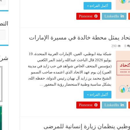
أكمل القراءة »
Pinterest
LinkedIn
التص
التص
لاتحاد يمثل محطة خالدة في مسيرة الإمارات
290
0
شبكة بيئة ابوظبي، العين، الإمارات العربية المتحدة، 19
شركا
يوليو 2026 قال الباحث عبدالله راشد المر الكعبي
(مؤسس المتحف الخاص شواهد في حب زايد في مدينة
العين) إن يوم عهد الاتحاد الذي اعتمده صاحب السمو
الشيخ محمد بن زايد آل نهيان رئيس الدولة، حفظه الله،
يشكل مناسبة وطنية لاستحضار رؤية المغفور …
أكمل القراءة »
Pinterest
LinkedIn
وظبي ينظمان زيارة إنسانية للمرضى