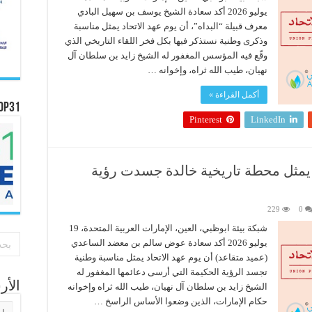
يوليو 2026 أكد سعادة الشيخ يوسف بن سهيل البادي
معرف قبيلة “البداه”، أن يوم عهد الاتحاد يمثل مناسبة
وذكرى وطنية نستذكر فيها بكل فخر اللقاء التاريخي الذي
وقّع فيه المؤسس المغفور له الشيخ زايد بن سلطان آل
نهيان، طيب الله ثراه، وإخوانه …
أكمل القراءة »
OP31
Pinterest
LinkedIn
 يمثل محطة تاريخية خالدة جسدت رؤية
229
0
شبكة بيئة ابوظبي، العين، الإمارات العربية المتحدة، 19
يوليو 2026 أكد سعادة عوض سالم بن معضد الساعدي
(عميد متقاعد) أن يوم عهد الاتحاد يمثل مناسبة وطنية
تجسد الرؤية الحكيمة التي أرسى دعائمها المغفور له
الأ
الشيخ زايد بن سلطان آل نهيان، طيب الله ثراه وإخوانه
حكام الإمارات، الذين وضعوا الأساس الراسخ …
الأر