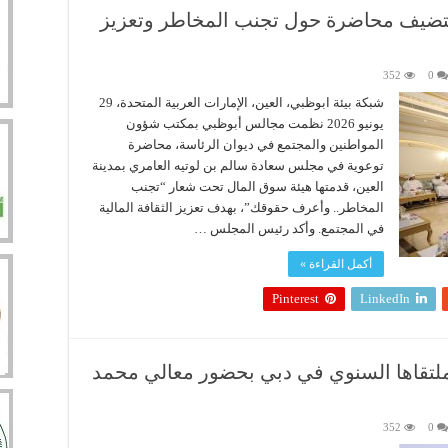
تضيف محاضرة حول تجنب المخاطر وتعزيز
352
0
شبكة بيئة ابوظبي، العين، الإمارات العربية المتحدة، 29
يونيو 2026 نظمت مجالس أبوظبي بمكتب شؤون
المواطنين والمجتمع في ديوان الرئاسة، محاضرة
توعوية في مجلس سعادة سالم بن لوتيه العامري بمدينة
العين، قدمتها هيئة سوق المال تحت شعار “تجنب
المخاطر.. وأعرف حقوقك”، بهدف تعزيز الثقافة المالية
في المجتمع. وأكد رئيس المجلس …
أكمل القراءة »
Pinterest
LinkedIn
ملتقاها السنوي في دبي بحضور معالي محمد
352
0