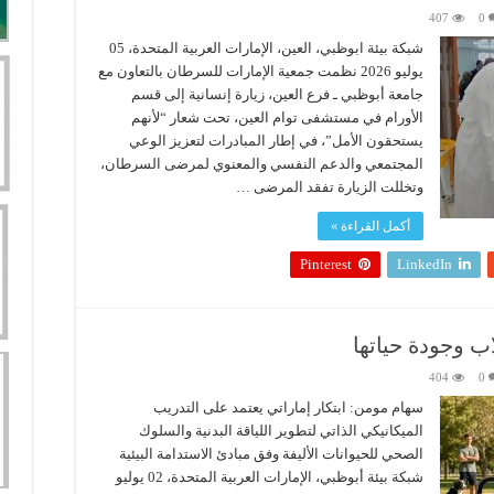
407
0
شبكة بيئة ابوظبي، العين، الإمارات العربية المتحدة، 05
يوليو 2026 نظمت جمعية الإمارات للسرطان بالتعاون مع
جامعة أبوظبي ـ فرع العين، زيارة إنسانية إلى قسم
الأورام في مستشفى توام العين، تحت شعار “لأنهم
يستحقون الأمل”، في إطار المبادرات لتعزيز الوعي
المجتمعي والدعم النفسي والمعنوي لمرضى السرطان،
وتخللت الزيارة تفقد المرضى …
أكمل القراءة »
Pinterest
LinkedIn
ب وجودة حياتها
404
0
سهام مومن: ابتكار إماراتي يعتمد على التدريب
الميكانيكي الذاتي لتطوير اللياقة البدنية والسلوك
الصحي للحيوانات الأليفة وفق مبادئ الاستدامة البيئية
شبكة بيئة أبوظبي، الإمارات العربية المتحدة، 02 يوليو