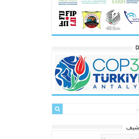
C
رشيف
شيف