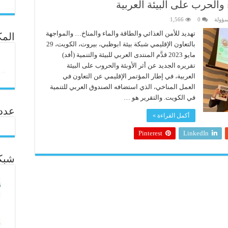
 والحرب على البيئة العربية
سؤولة
0
1,566
تهديد للأمن الغذائي والطاقة والماء والمناخ… والمواجهة
المك
بالتعاون الإقليمي شبكة بيئة ابوظبي، بيروت، الكويت، 29
مايو 2023 قدَّم المنتدى العربي للبيئة والتنمية (أفد)
تقريره الجديد عن أثر الأوبئة والحروب على البيئة
العربية، في إطار المؤتمر الإقليمي عن التعاون في
العمل المناخي، الذي استضافه الصندوق العربي للتنمية
في الكويت. والتقرير هو …
عدد ال
أكمل القراءة »
Pinterest
LinkedIn
شبكة