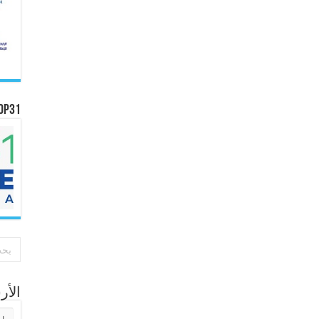
OP31
الأ
الأر