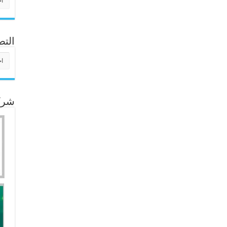
التص
التص
شركا