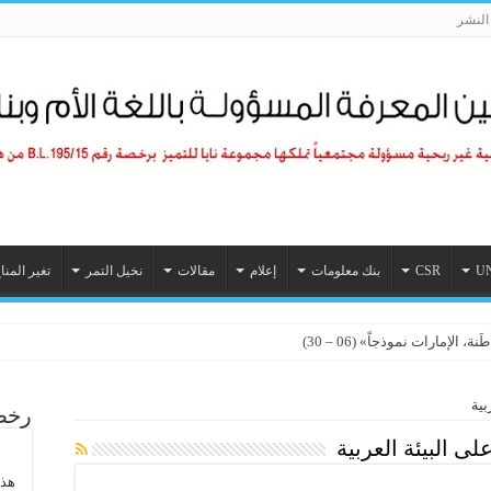
لنشر
U
CSR
بنك معلومات
إعلام
مقالات
نخيل التمر
تغير المنا
الإمارات نموذجاً» (06 – 30)
بية
رخصة
لى البيئة العربية
هذا