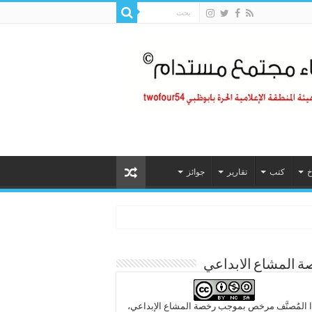
خ
كتب
تقارير
جوائز
 المشاع الابداعي
 المُصنَّف مرخص بموجب رخصة المشاع الإبداعي،