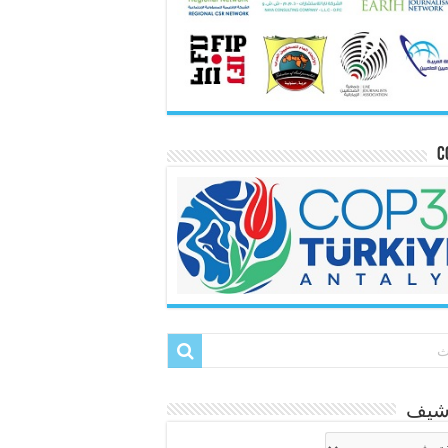
C
رشيف
شيف