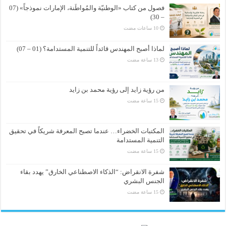
فصول من كتاب «الوطنيّة والمُواطَنة، الإمارات نموذجاً» (07
– 30)
لماذا أصبح المهندس قائداً للتنمية المستدامة؟ (01 – 07)
من رؤية زايد إلى رؤية محمد بن زايد
المكتبات الخضراء… عندما تصبح المعرفة شريكاً في تحقيق
التنمية المستدامة
شفرة الانقراض: “الذكاء الاصطناعي الخارق” يهدد بقاء
الجنس البشري