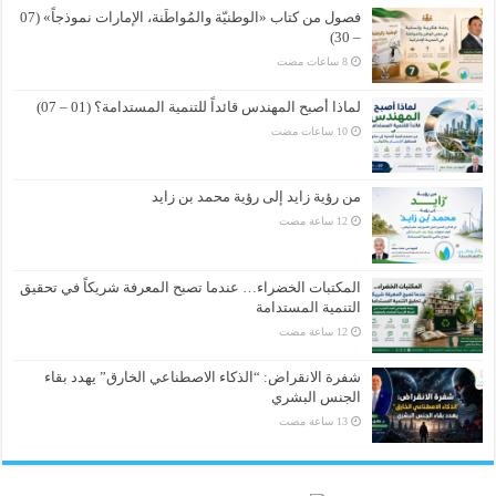
فصول من كتاب «الوطنيّة والمُواطَنة، الإمارات نموذجاً» (07
– 30)
لماذا أصبح المهندس قائداً للتنمية المستدامة؟ (01 – 07)
من رؤية زايد إلى رؤية محمد بن زايد
المكتبات الخضراء… عندما تصبح المعرفة شريكاً في تحقيق
التنمية المستدامة
شفرة الانقراض: “الذكاء الاصطناعي الخارق” يهدد بقاء
الجنس البشري