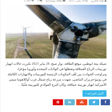
هيئة التحرير
28 يناير، 2023
طاقة مستدامة
0
1,599
شبكة بيئة ابوظبي، موقع الطاقة، نوار صبح، 28 يناير 2023 تكررت حالات انهيار
توربينات الرياح العملاقة وتعطلها في الولايات المتحدة وأوروبا مؤخرًا،
وتراوحت الحوادث بين تَلَف المكونات الرئيسة للتوربينات والانهيارات الكاملة.
في يونيو/حزيران الماضي، شهدت مزرعة رياح شمال غرب أوكلاهوما سيتي
الأميركية انهيار توربينة عملاقة، وكان البرج الفولاذي للتوربينة مَثْنيًا …
أكمل القراءة »