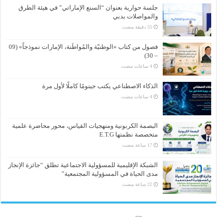
جلسة حوارية بعنوان “السنع الإماراتي” في هيئة الطرق
والمواصلات بدبي
فصول من كتاب «الوطنيّة والمُواطَنة، الإمارات نموذجاً» (09
– 30)
الذكاء الاصطناعي يكتب جينومًا كاملًا لأول مرة
البصمة الكربونية ومنهجيات القياس، محور محاضرة علمية
متخصصة نظمتها E.T.G
الشبكة الإقليمية للمسؤولية الاجتماعية تطلق “جائزة الإنجاز
مدى الحياة في المسؤولية المجتمعية”