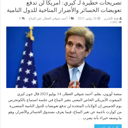
تصريحات خطيرة لـ كيري: أمريكا لن تدفع
تعويضات الخسائر والأضرار المناخية للدول النامية
هيئة التحرير
16 يوليو، 2023
أ. أحمد شوقي العطار
,
تغير المناخ
0
1,662
منصة أوزون، بقلم، أحمد شوقي العطار، 14 يوليو 2023 قال جون كيري
المبعوث الأمريكي الخاص المعني بتغير المناخ في جلسة استماع بالكونجرس
يوم الخميس إن الولايات المتحدة لن تدفع تعويضات للدول النامية المتضررة
من كوارث ناجمة عن تغير المناخ، فيما يعرف بصندوق الخسائر والأضرار، وهو
ما وصفه خبراء بأنه يضرب …