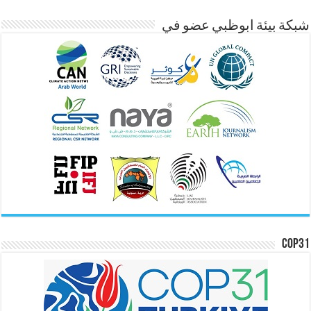
شبكة بيئة ابوظبي عضو في
COP31