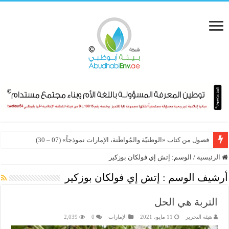
فصول من كتاب «الوطنيّة والمُواطَنة، الإمارات نموذجاً» (07 – 30)
الرئيسية
/
الوسم:
إتش إي فولكان بوزكير
أرشيف الوسم :
إتش إي فولكان بوزكير
التربة هي الحل
هيئة التحرير
11 مايو، 2021
الإمارات
0
2,039