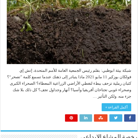
شبكة بيئة ابوظبي: بقلم رئيس الجمعية العامة للأمم المتحدة، إتش إي
فولكان بوزكير 11 مايو 2021 ماذا يتبادر إلى ذهنك عندما تسمع كلمة ”تصحر“؟
كثبان رملية تزحف ببطء لتغطي الأراضي الزراعية المعطاء؟ الصحراء الكبرى
وصحراء غوبي تجتاحان أفريقيا وآسيا؟ أنهار وجداول تجف؟ كل ذلك بلا شك
جزء منه. ولكن التأثير …
أكمل القراءة »
رخصة المشاع الابداعي