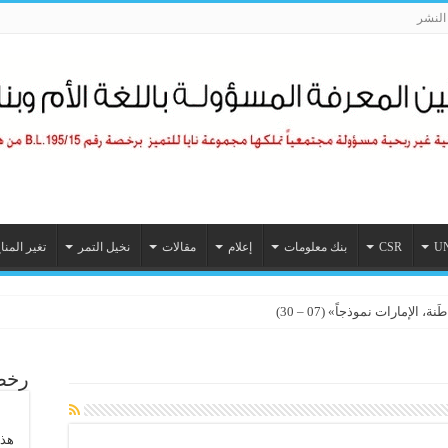
لنشر
U
CSR
بنك معلومات
إعلام
مقالات
نخيل التمر
تغير المنا
الإمارات نموذجاً» (07 – 30)
رخصة
هذا