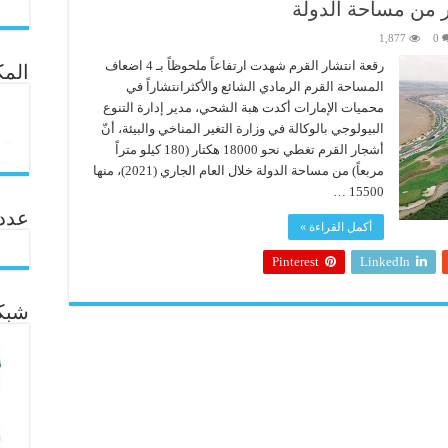
1,877
0
رقعة انتشار القرم شهدت ارتفاعاً ملحوظاً بـ 4 اضعاف
المك
المساحة القرم الرمادي الشائع والأكثرانتشاراً في
محميات الإمارات أكدت هبة الشحي، مدير إدارة التنوع
البيولوجي بالوكالة في وزارة التغير المناخي والبيئة، أنّ
أشجار القرم تغطي نحو 18000 هكتار (180 كيلو متراً
مربعاً) من مساحة الدولة خلال العام الجاري (2021)، منها
15500 …
عدد ال
أكمل القراءة »
Pinterest
LinkedIn
شبكة