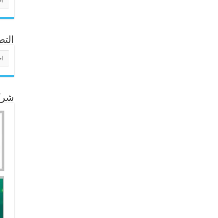
التص
التص
شركا