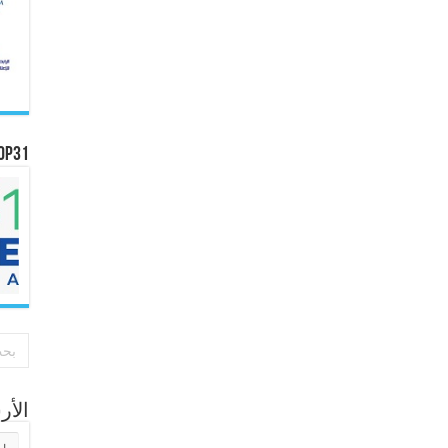
OP31
الأ
الأر