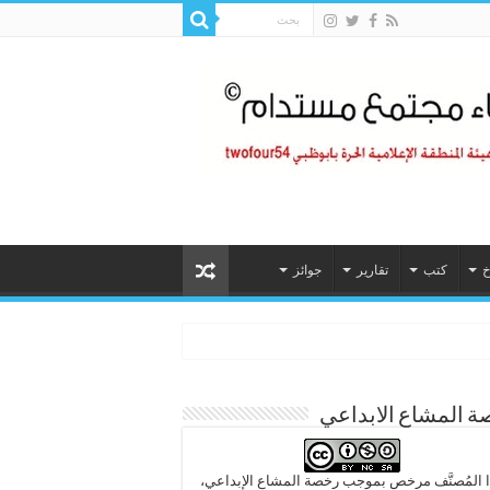
خ
كتب
تقارير
جوائز
 المشاع الابداعي
 المُصنَّف مرخص بموجب رخصة المشاع الإبداعي،