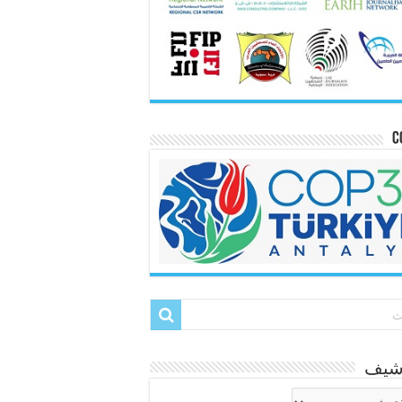
C
رشيف
شيف