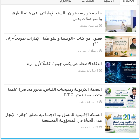
الأخيرة
الأشهر
تعليقات
الوسوم
جلسة حوارية بعنوان “السنع الإماراتي” في هيئة الطرق
والمواصلات بدبي
‏ساعتين مضت
فصول من كتاب «الوطنيّة والمُواطَنة، الإمارات نموذجاً» (09
– 30)
الذكاء الاصطناعي يكتب جينومًا كاملًا لأول مرة
البصمة الكربونية ومنهجيات القياس، محور محاضرة علمية
متخصصة نظمتها E.T.G
الشبكة الإقليمية للمسؤولية الاجتماعية تطلق “جائزة الإنجاز
مدى الحياة في المسؤولية المجتمعية”