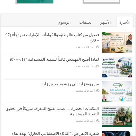
الأخيرة
الأشهر
تعليقات
الوسوم
فصول من كتاب «الوطنيّة والمُواطَنة، الإمارات نموذجاً» (07
– 30)
لماذا أصبح المهندس قائداً للتنمية المستدامة؟ (01 – 07)
من رؤية زايد إلى رؤية محمد بن زايد
المكتبات الخضراء… عندما تصبح المعرفة شريكاً في تحقيق
التنمية المستدامة
شفرة الانقراض: “الذكاء الاصطناعي الخارق” يهدد بقاء