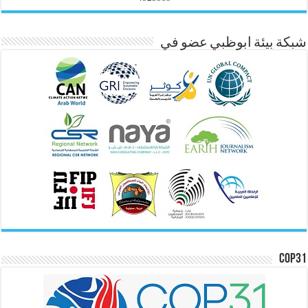
شبكة بيئة ابوظبي عضو في
COP31