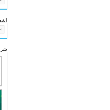
التص
التص
شركا