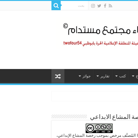
خ
كتب
تقارير
جوائز
 المشاع الابداعي
 المُصنَّف مرخص بموجب رخصة المشاع الإبداعي،