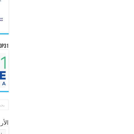
OP31
الأ
الأر