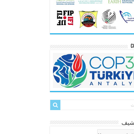
C
رشيف
شيف