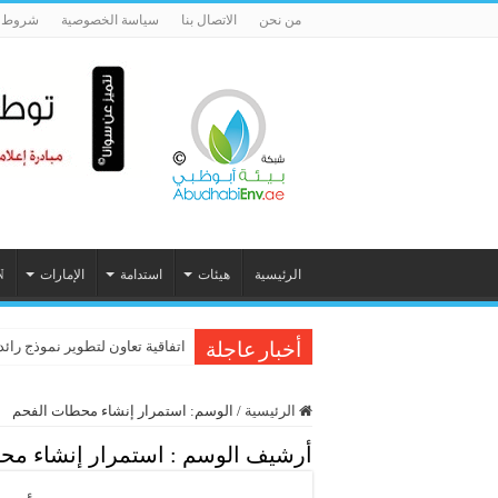
من نحن
الاتصال بنا
سياسة الخصوصية
شروط ا
الرئيسية
هيئات
استدامة
الإمارات
N
تعاون أممي – عربي لتنظيم أبرز فع
اتفاقية تعاون لتطوير نموذج رائد
أخبار عاجلة
الرئيسية
/
الوسم:
استمرار إنشاء محطات الفحم
أرشيف الوسم :
استمرار إنشاء مح