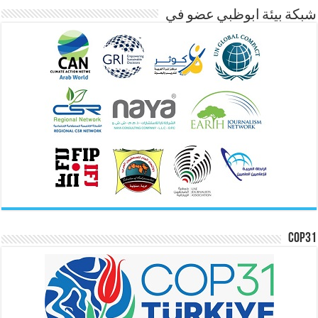
شبكة بيئة ابوظبي عضو في
COP31