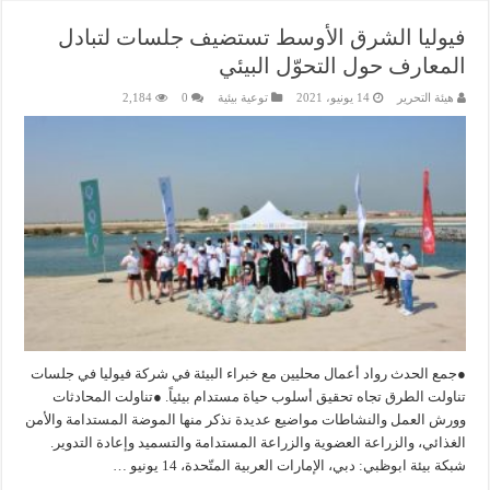
فيوليا الشرق الأوسط تستضيف جلسات لتبادل
المعارف حول التحوّل البيئي
هيئة التحرير
14 يونيو، 2021
توعية بيئية
0
2,184
●جمع الحدث رواد أعمال محليين مع خبراء البيئة في شركة فيوليا في جلسات
تناولت الطرق تجاه تحقيق أسلوب حياة مستدام بيئياً. ●تناولت المحادثات
وورش العمل والنشاطات مواضيع عديدة نذكر منها الموضة المستدامة والأمن
الغذائي، والزراعة العضوية والزراعة المستدامة والتسميد وإعادة التدوير.
شبكة بيئة ابوظبي: دبي، الإمارات العربية المتّحدة، 14 يونيو …