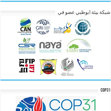
شبكة بيئة ابوظبي عضو في
COP31