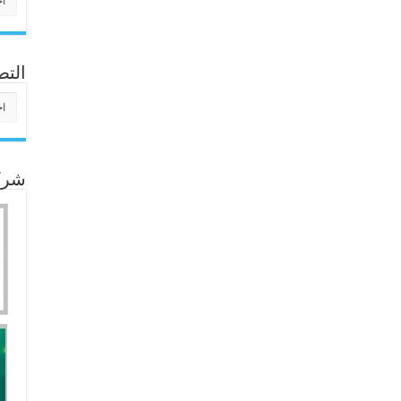
التص
التص
شركا