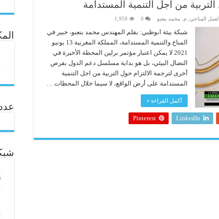
التربية من أجل التنمية المستدامة
لعمل المناخي
,
م. محمد بنعبو
0
1,959
شبكة بيئة ابوظبي: بقلم المهندس محمد بنعبو، خبير في
المك
المناخ والتنمية المستدامة، المملكة المغربية 13 يونيو
2021 لا يمكن اعتبار مؤتمر برلين المحطة الأخيرة في
النضال البيئي، بل هو بداية مسلسل دعم الدول بفرص
أخرى لترجمة الالتزام حول التربية من اجل التنمية
المستدامة على أرض الواقع، لا سيما خلال المحطات …
أكمل القراءة »
عدد ال
Pinterest
LinkedIn
شبكة