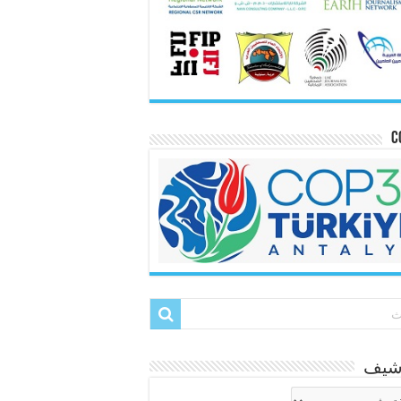
C
رشيف
شيف