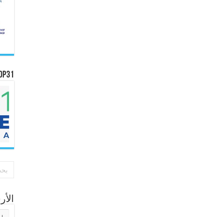
OP31
الأ
الأر