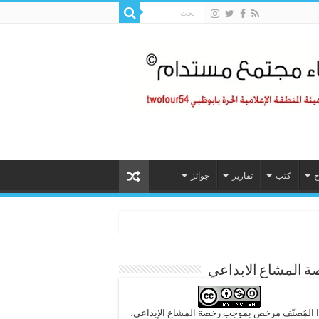
خ
كتب
تقارير
جوائز
 المشاع الابداعي
 المُصنَّف مرخص بموجب رخصة المشاع الإبداعي،