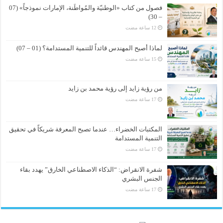
فصول من كتاب «الوطنيّة والمُواطَنة، الإمارات نموذجاً» (07
– 30)
لماذا أصبح المهندس قائداً للتنمية المستدامة؟ (01 – 07)
من رؤية زايد إلى رؤية محمد بن زايد
المكتبات الخضراء… عندما تصبح المعرفة شريكاً في تحقيق
التنمية المستدامة
شفرة الانقراض: “الذكاء الاصطناعي الخارق” يهدد بقاء
الجنس البشري