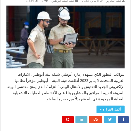
هيئة التحرير
5 يناير، 2023
هيئة البيئة أبوظبي
0
1,584
لتواكب التطور الذي تشهده إمارة أبوظبي شبكة بيئة أبوظبي، الامارات
العربية المتحدة، 5 يناير 2022 أطلقت هيئة البيئة – أبوظبي مؤخراً نظامها
الإلكتروني الجديد للتفتيش والامتثال البيئي “التزام”، الذي يمنح مفتشي الهيئة
المرونة لتقييم المرافق والمشاريع بناءً على الأنشطة والعمليات التشغيلية
الفعلية الموجودة في الموقع بدلاً من حصرها بما هو …
أكمل القراءة »