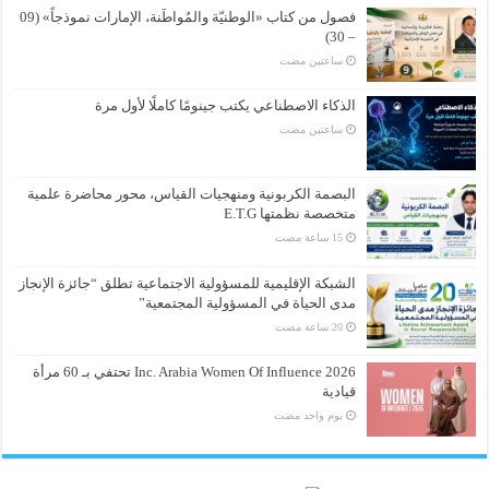
فصول من كتاب «الوطنيّة والمُواطَنة، الإمارات نموذجاً» (09
– 30)
‏ساعتين مضت
الذكاء الاصطناعي يكتب جينومًا كاملًا لأول مرة
‏ساعتين مضت
البصمة الكربونية ومنهجيات القياس، محور محاضرة علمية
متخصصة نظمتها E.T.G
الشبكة الإقليمية للمسؤولية الاجتماعية تطلق “جائزة الإنجاز
مدى الحياة في المسؤولية المجتمعية”
Inc. Arabia Women Of Influence 2026 تحتفي بـ 60 مرأة
قيادية
‏يوم واحد مضت