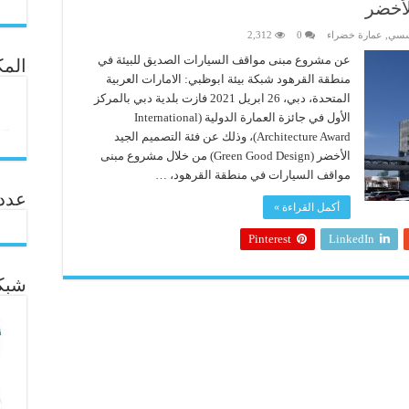
لأخضر
ؤسسي
,
عمارة خضراء
0
2,312
عن مشروع مبنى مواقف السيارات الصديق للبيئة في
المك
منطقة القرهود شبكة بيئة ابوظبي: الامارات العربية
المتحدة، دبي، 26 ابريل 2021 فازت بلدية دبي بالمركز
الأول في جائزة العمارة الدولية (International
Architecture Award)، وذلك عن فئة التصميم الجيد
الأخضر (Green Good Design) من خلال مشروع مبنى
مواقف السيارات في منطقة القرهود، …
عدد ال
أكمل القراءة »
Pinterest
LinkedIn
شبكة