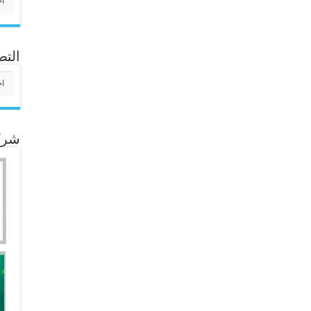
التص
التص
شركا