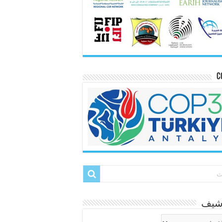
C
رشيف
شيف