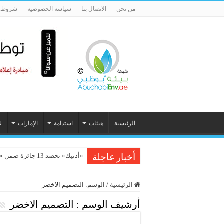
من نحن
الاتصال بنا
سياسة الخصوصية
شروط ا
الرئيسية
هيئات
استدامة
الإمارات
N
«أدنيك» تحصد 13 جائزة ضمن «ستيفي الشرق الأوسط وشمال أفريقيا 2026»
أخبار عاجلة
الرئيسية
/
الوسم:
التصميم الاخضر
أرشيف الوسم :
التصميم الاخضر