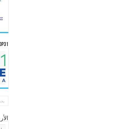
OP31
الأ
الأر