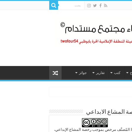
خ
كتب
تقارير
جوائز
 المشاع الابداعي
 المُصنَّف مرخص بموجب رخصة المشاع الإبداعي،