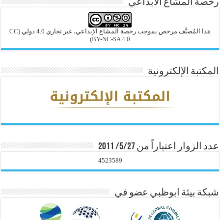
رخصة المشاع الابداعي
هذا المُصنَّف مرخص بموجب رخصة المشاع الإبداعي، غير تجاري 4.0 دولي
(CC
BY-NC-SA 4.0)
المكتبة الإلكترونية
عدد الزوار اعتباراً من 5/27/ 2011
4523589
شبكة بيئة ابوظبي عضو في