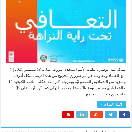
شبكة بيئة ابوظبي، مكتب الأمم المتحدة، بيروت، لبنان، 18 ديسمبر 2021 إنّ
منع الفساد ومقاومته هو أمر ضروريّ للخروج من هذه الأزمة بشكل أقوى،
وبمزيد من الشفافيّة والمسؤوليّة وبمرونة أكبر. لقد شكّلت جائحة الكوفيد-19
حالة طوارئ غير مسبوقة بالنّسبة للمجتمع الدّولي كما أنّها أثّرت على كلّ
جانب من جوانب المجتمع …
أكمل القراءة »