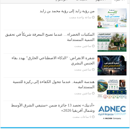
من رؤية زايد إلى رؤية محمد بن زايد
‏ساعة واحدة مضت
المكتبات الخضراء… عندما تصبح المعرفة شريكاً في تحقيق
التنمية المستدامة
‏ساعتين مضت
شفرة الانقراض: “الذكاء الاصطناعي الخارق” يهدد بقاء
الجنس البشري
‏ساعتين مضت
هندسة القيمة.. عندما تتحول الكفاءة إلى ركيزة للتنمية
المستدامة
‏ساعتين مضت
«أدنيك» تحصد 13 جائزة ضمن «ستيفي الشرق الأوسط
وشمال أفريقيا 2026»