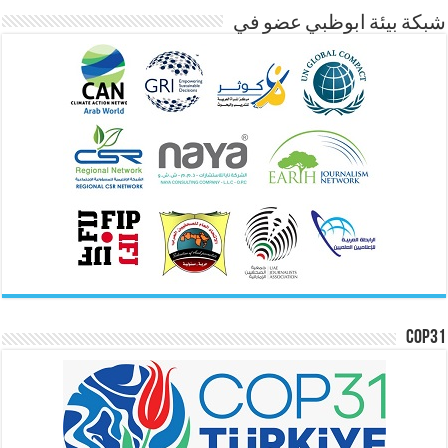
شبكة بيئة ابوظبي عضو في
COP31