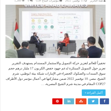
هيئة التحرير
11 نوفمبر، 2022
مؤتمرات المناخ COP
0
1,260
تحفيزاً للعالم لتعزيز حركة التمويل والاستثمار المستدام يستهدف التقرير
تعزيز حول التمويل المبتكرة لدعم جهود خفض الكربون 17 مليار درهم حجم
سوق السندات والصكوك الخضراء في الإمارات شبكة بيئة ابوظبي، شرم
الشيخ، مصر، 10 نوفمبر 2022 ضمن مشاركتها في أعمال مؤتمر دول الأطراف
COP27 المقام في مدينة شرم الشيخ المصرية، …
أكمل القراءة »