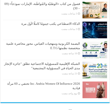
فصول من كتاب «الوطنيّة والمُواطَنة، الإمارات نموذجاً» (09
– 30)
الذكاء الاصطناعي يكتب جينومًا كاملًا لأول مرة
البصمة الكربونية ومنهجيات القياس، محور محاضرة علمية
متخصصة نظمتها E.T.G
الشبكة الإقليمية للمسؤولية الاجتماعية تطلق “جائزة الإنجاز
مدى الحياة في المسؤولية المجتمعية”
Inc. Arabia Women Of Influence 2026 تحتفي بـ 60 مرأة
قيادية
‏يوم واحد مضت