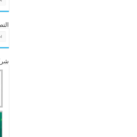
التص
التص
شركا