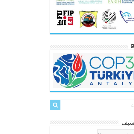
C
رشيف
شيف