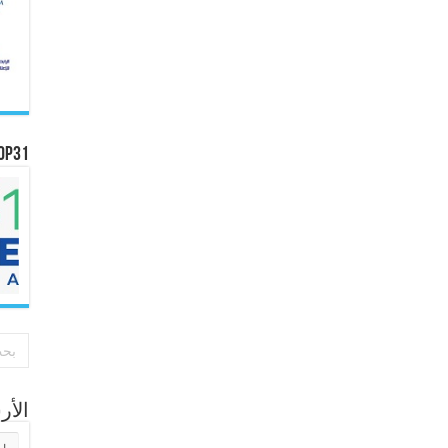
OP31
الأ
الأر