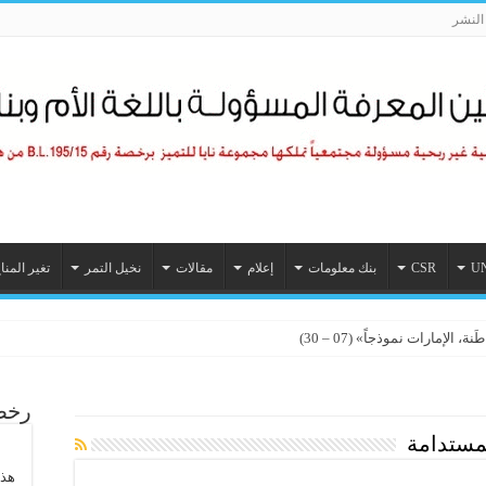
لنشر
U
CSR
بنك معلومات
إعلام
مقالات
نخيل التمر
تغير المنا
الإمارات نموذجاً» (07 – 30)
رخصة
لمستدامة
هذا