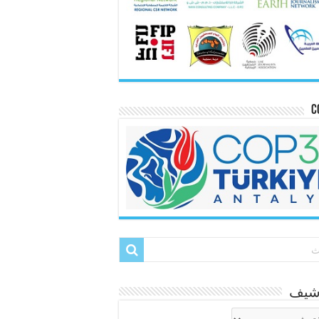
C
رشيف
شيف