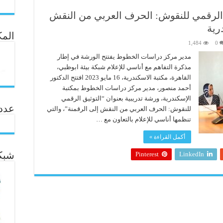
يق الرقمي للنقوش: الحرف العربي من النقش
رية
المك
1,484
0
مدير مركز دراسات الخطوط يفتتح الورشة في إطار
مذكرة التفاهم مع أناسي للإعلام شبكة بيئة ابوظبي،
القاهرة، مكتبة الاسكندرية، 16 مايو 2023 افتتح الدكتور
أحمد منصور، مدير مركز دراسات الخطوط بمكتبة
الإسكندرية، ورشة تدريبية بعنوان “التوثيق الرقمي
عدد ال
للنقوش: الحرف العربي من النقش إلى الرقمنة”، والتي
تنظمها أناسي للإعلام بالتعاون مع …
أكمل القراءة »
Pinterest
LinkedIn
شبكة