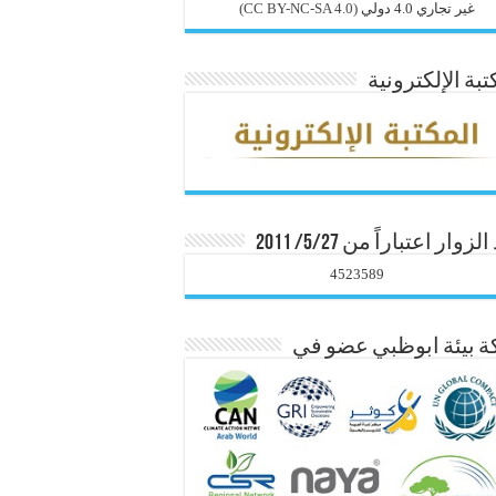
غير تجاري 4.0 دولي
(CC BY-NC-SA 4.0)
تبة الإلكترونية
زوار اعتباراً من 5/27/ 2011
4523589
 بيئة ابوظبي عضو في