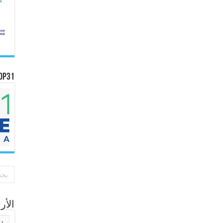
OP31
الأ
الأر