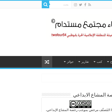
خ
كتب
تقارير
جوائز
 المشاع الابداعي
 المُصنَّف مرخص بموجب رخصة المشاع الإبداعي،