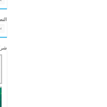
التص
التص
شركا