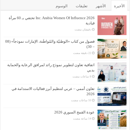
الأخيرة
الأشهر
تعليقات
الوسوم
Inc. Arabia Women Of Influence 2026 تحتفي بـ 60 مرأة
قيادية
‏دقيقتان مضت
فصول من كتاب «الوطنيّة والمُواطَنة، الإمارات نموذجاً» (08
– 30)
اتفاقية تعاون لتطوير نموذج رائد لمرافق الرعاية والحماية
بدبي
تعاون أممي – عربي لتنظيم أبرز فعاليات الاستدامة في
2026
عودة القمح السوري 2026