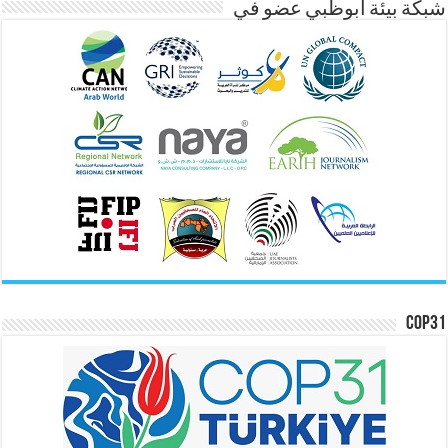
شبكة بيئة ابوظبي عضو في
COP31