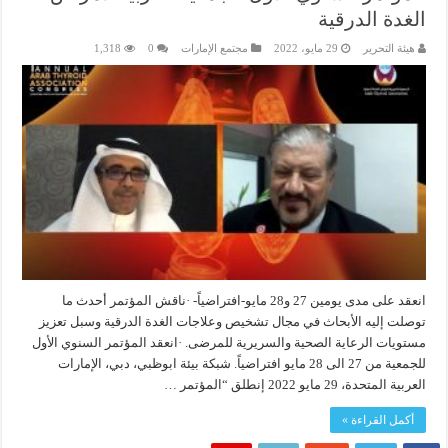
الغدة الدرقية
هيئة التحرير
29 مايو، 2022
مجتمع الإمارات
0
1,318
انعقد على مدى يومين 27 و28 مايو-افتراضياً- ·ناقش المؤتمر أحدث ما
توصلت إليه الأبحاث في مجال تشخيص وعلاجات الغدة الدرقية وسبل تعزيز
مستويات الرعاية الصحية والسريرية للمرضى. ·انعقد المؤتمر السنوي الأول
للجمعية من 27 الى 28 مايو افتراضياً. شبكة بيئة ابوظبي، دبي، الإمارات
العربية المتحدة، 29 مايو 2022 إنطلق “المؤتمر …
أكمل القراءة »