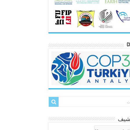
C
رشيف
شيف