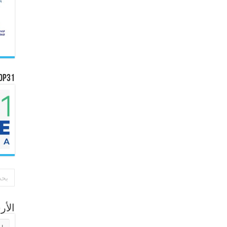
OP31
الأ
الأر