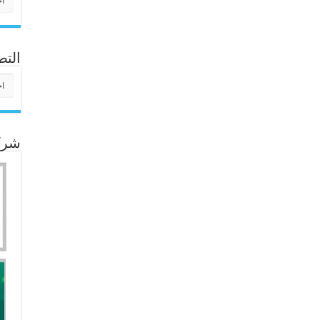
التص
التص
شركا