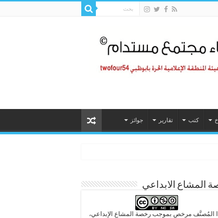
خ
كتب
تقارير
جوائز
 المشاع الابداعي
 المُصنَّف مرخص بموجب رخصة المشاع الإبداعي،