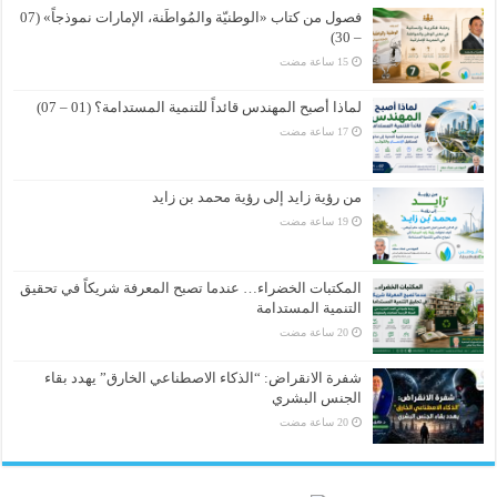
فصول من كتاب «الوطنيّة والمُواطَنة، الإمارات نموذجاً» (07
– 30)
لماذا أصبح المهندس قائداً للتنمية المستدامة؟ (01 – 07)
من رؤية زايد إلى رؤية محمد بن زايد
المكتبات الخضراء… عندما تصبح المعرفة شريكاً في تحقيق
التنمية المستدامة
شفرة الانقراض: “الذكاء الاصطناعي الخارق” يهدد بقاء
الجنس البشري