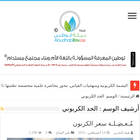
البصمة الكربونية ومنهجيات القياس، محور محاضرة علمية متخصصة نظمتها E.T.G
الرئيسية
/
الوسم:
الحد الكربوني
أرشيف الوسم :
الحد الكربوني
مُـعـضِـلـة سعر الكربون
هيئة التحرير
14 أغسطس، 2021
تغير المناخ
0
1,298