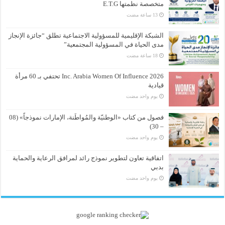
متخصصة نظمتها E.T.G
الشبكة الإقليمية للمسؤولية الاجتماعية تطلق “جائزة الإنجاز
مدى الحياة في المسؤولية المجتمعية”
Inc. Arabia Women Of Influence 2026 تحتفي بـ 60 مرأة
قيادية
‏يوم واحد مضت
فصول من كتاب «الوطنيّة والمُواطَنة، الإمارات نموذجاً» (08
– 30)
‏يوم واحد مضت
اتفاقية تعاون لتطوير نموذج رائد لمرافق الرعاية والحماية
بدبي
‏يوم واحد مضت