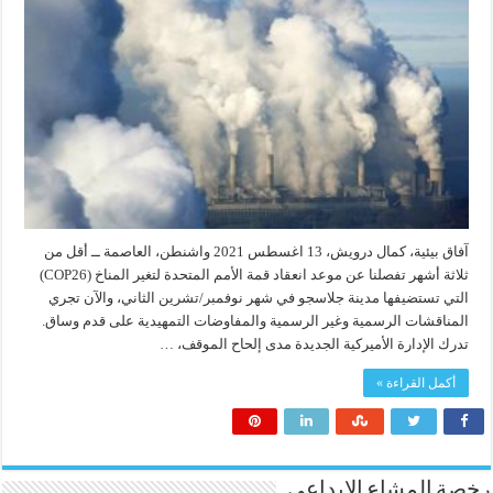
آفاق بيئية، كمال درويش، 13 اغسطس 2021 واشنطن، العاصمة ــ أقل من
ثلاثة أشهر تفصلنا عن موعد انعقاد قمة الأمم المتحدة لتغير المناخ (COP26)
التي تستضيفها مدينة جلاسجو في شهر نوفمبر/تشرين الثاني، والآن تجري
المناقشات الرسمية وغير الرسمية والمفاوضات التمهيدية على قدم وساق.
تدرك الإدارة الأميركية الجديدة مدى إلحاح الموقف، …
أكمل القراءة »
رخصة المشاع الابداعي