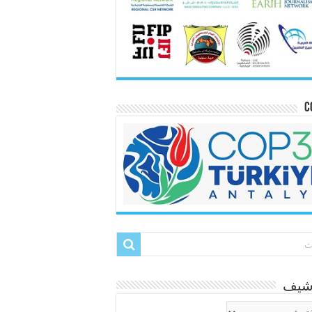
C
رشيف
شيف