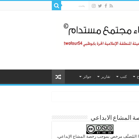
خ
كتب
تقارير
جوائز
 المشاع الابداعي
 المُصنَّف مرخص بموجب رخصة المشاع الإبداعي،