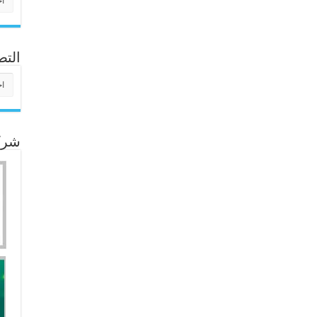
التص
التص
شركا