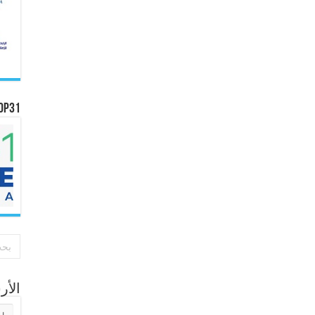
OP31
الأ
الأر