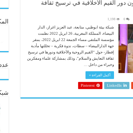
 دور القيم الأخلاقية في ترسيخ ثقافة
1,198
0
المك
شبكة بيئة ابوظبي، متابعة، عبد العزيز اغراز، الدار
البيضاء، المملكة المغربية، 26 ابريل 2022 نظمت
مؤسسة الملتقى مساء الجمعة 22 ابريل 2022، بمقر
جهة الدارالبيضاء – سطات، ندوة فكرية – تخللتها مأدبة
إفطار- حول “القيم الروحية والأخلاقية ودورها في ترسيخ
ثقافة التعايش والسلام”، وذلك بمشاركة علماء ومفكرين
عدد ال
وخبراء من داخل …
أكمل القراءة »
Pinterest
LinkedIn
شبكة