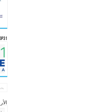
OP31
الأ
الأر