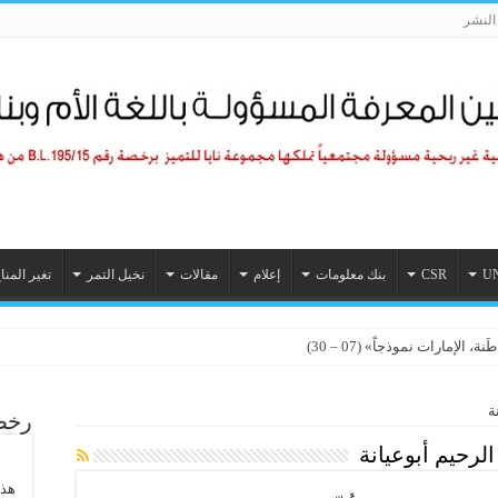
لنشر
U
CSR
بنك معلومات
إعلام
مقالات
نخيل التمر
تغير المنا
ستدامة؟ (01 – 07)
الإمارات نموذجاً» (07 – 30)
ة
رخصة
لرحيم أبوعيانة
هذا