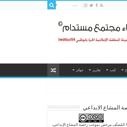
خ
كتب
تقارير
جوائز
 المشاع الابداعي
 المُصنَّف مرخص بموجب رخصة المشاع الإبداعي،