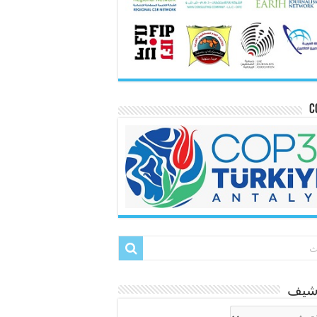
C
رشيف
شيف