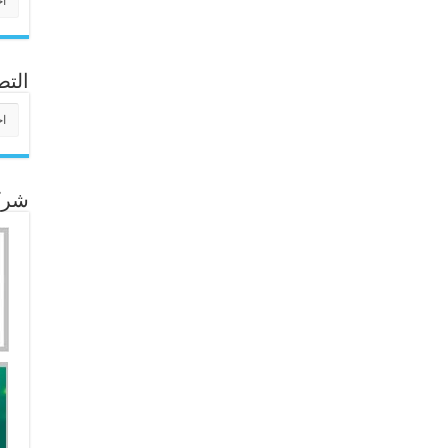
التص
التص
شركا