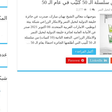
يِّب في عام الـ 50
 لنخيل التمر
0
2,177
بتوجيهات معالي الشيخ نهيان مبارك، صدرت عن جائزة
المك
خليفة الدولية لنخيل التمر والابتكار الزراعي شبكة بيئة
ابوظبي، الامارات العربية المتحدة، 06 اكتوبر 2021 صدر
عن الأمانة العامة لجائزة خليفة الدولية لنخيل التمر
والابتكار الزراعي. الدفعة الثانية (10 كتيبات) من سلسلة
الـ 50 كُتيب التي أطلقتها الجائزة احتفاءً بعام الـ 50 …
أكمل القراءة »
عدد ال
Pinterest
LinkedIn
شبكة