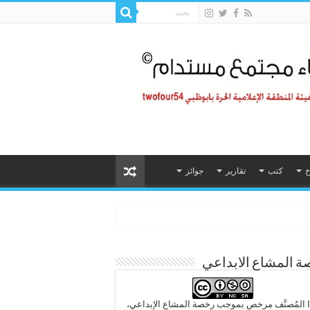
خ
كتب
تقارير
جوائز
 المشاع الابداعي
 المُصنَّف مرخص بموجب رخصة المشاع الإبداعي،