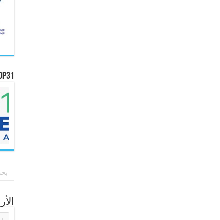
OP31
الأ
الأر