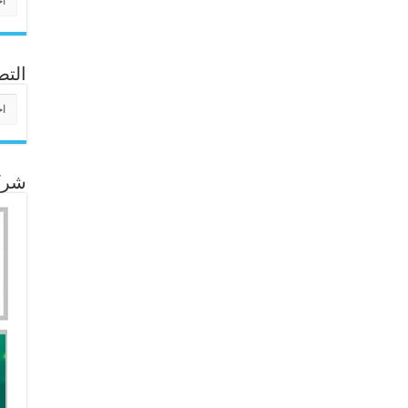
التص
التص
شركا