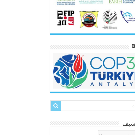
C
رشيف
شيف