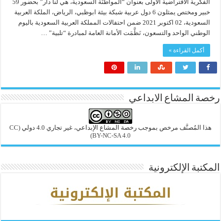
الفكرية الافتراضية الأولى بعنوان “المواطَنَة السعودية، هي لنا دار” بحضور 59
خبير ومختص يمثلون 6 دول عربية شبكة بيئة ابوظبي، الرياض، الملكة العربية
السعودية، 02 اكتوبر 2021 ضمن احتفالات المملكة العربية السعودية باليوم
الوطني الواحد والتسعون، نَظَّمَت الأمانة العامة لمبادرة “تلبية” …
أكمل القراءة »
رخصة المشاع الابداعي
هذا المُصنَّف مرخص بموجب رخصة المشاع الإبداعي، غير تجاري 4.0 دولي
(CC
BY-NC-SA 4.0)
المكتبة الإلكترونية