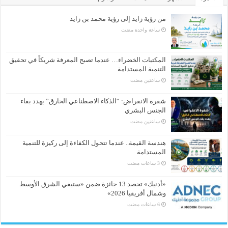
من رؤية زايد إلى رؤية محمد بن زايد
‏ساعة واحدة مضت
المكتبات الخضراء… عندما تصبح المعرفة شريكاً في تحقيق
التنمية المستدامة
‏ساعتين مضت
شفرة الانقراض: “الذكاء الاصطناعي الخارق” يهدد بقاء
الجنس البشري
‏ساعتين مضت
هندسة القيمة.. عندما تتحول الكفاءة إلى ركيزة للتنمية
المستدامة
«أدنيك» تحصد 13 جائزة ضمن «ستيفي الشرق الأوسط
وشمال أفريقيا 2026»