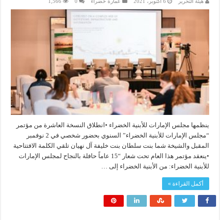
هيئة التحرير
6 أكتوبر، 2021
عمارة خضراء
0
1,566
ينظمها مجلس الإمارات للأبنية الخضراء •انطلاق النسخة العاشرة من مؤتمر
“مجلس الإمارات للأبنية الخضراء” السنوي بحضور شخصي في 2 نوفمبر
المقبل والشيخة شما بنت سلطان بنت خليفة آل نهيان تلقي الكلمة الافتتاحية
•ينعقد مؤتمر هذا العام تحت شعار “15 عاماً حافلة بالنجاح لمجلس الإمارات
للأبنية الخضراء: من الأبنية الخضراء إلى …
أكمل القراءة »